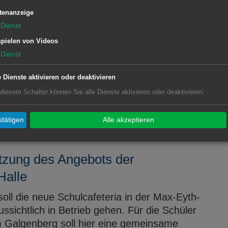
tenanzeige
Dienst
pielen von Videos
Dienst
ittag
e Dienste aktivieren oder deaktivieren
formation Aalen findet am Samstag, 20. August
 diesem Schalter können Sie alle Dienste aktivieren oder deaktivieren.
tätigen
Alle akzeptieren
tzung des Angebots der
Halle
ll die neue Schulcafeteria in der Max-Eyth-
sichtlich in Betrieb gehen. Für die Schüler
m Galgenberg soll hier eine gemeinsame