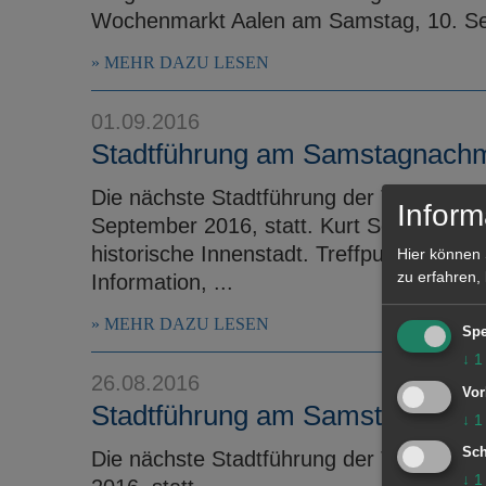
Wochenmarkt Aalen am Samstag, 10. S
MEHR DAZU LESEN
01.09.2016
Stadtführung am Samstagnachm
Die nächste Stadtführung der Tourist-Inf
Inform
September 2016, statt. Kurt Seifert führ
historische Innenstadt. Treffpunkt ist u
Hier können 
zu erfahren,
Information, ...
MEHR DAZU LESEN
Spe
↓
1
26.08.2016
Vor
Stadtführung am Samstagnachm
↓
1
Sch
Die nächste Stadtführung der Tourist-In
↓
1