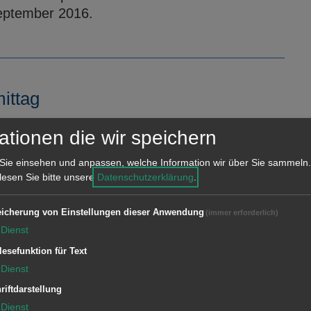
eptember 2016.
ittag
ormation Aalen findet am Samstag, 3.
ationen die wir speichern
t im Kostüm des Aalener Spions durch die
m 14.30 Uhr vor dem Büro der Tourist-
Sie einsehen und anpassen, welche Information wir über Sie sammeln.
 lesen Sie bitte unsere
Datenschutzerklärung
.
icherung von Einstellungen dieser Anwendung
(immer erforderlich)
Dienst
lesefunktion für Text
ittag
Dienst
riftdarstellung
formation Aalen findet am Samstag, 27. August
Dienst