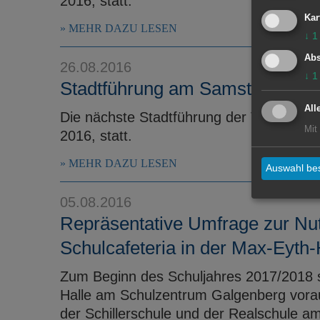
2016, statt.
Kar
MEHR DAZU LESEN
↓
1
Abs
26.08.2016
↓
1
Stadtführung am Samstagnachm
All
Die nächste Stadtführung der Tourist-In
Mit
2016, statt.
MEHR DAZU LESEN
Auswahl bes
05.08.2016
Repräsentative Umfrage zur Nu
Schulcafeteria in der Max-Eyth-
Zum Beginn des Schuljahres 2017/2018 so
Halle am Schulzentrum Galgenberg voraus
der Schillerschule und der Realschule a