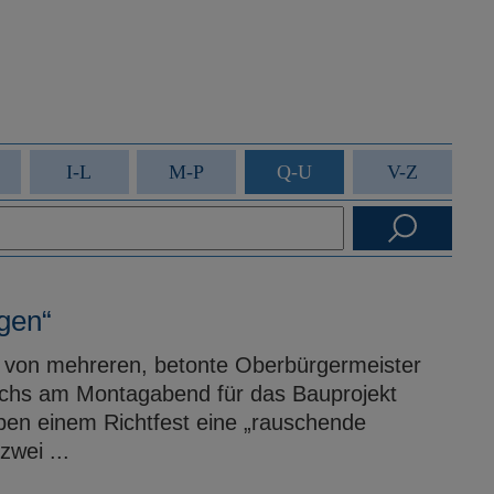
I-L
M-P
Q-U
V-Z
gen“
in von mehreren, betonte Oberbürgermeister
tichs am Montagabend für das Bauprojekt
en einem Richtfest eine „rauschende
zwei ...