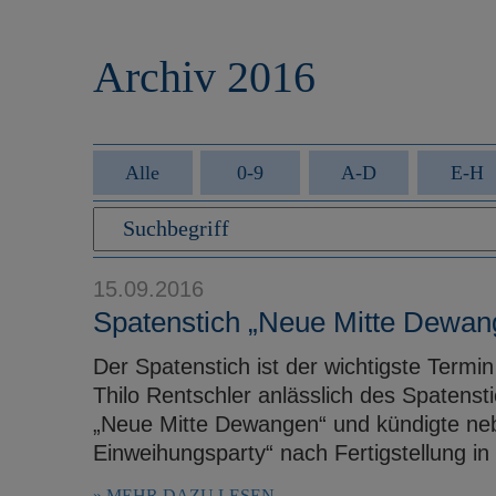
r
e
i
n
Archiv 2016
n
g
e
n
Alle
0-9
A-D
E-H
15.09.2016
Spatenstich „Neue Mitte Dewan
Der Spatenstich ist der wichtigste Term
Thilo Rentschler anlässlich des Spatens
„Neue Mitte Dewangen“ und kündigte neb
Einweihungsparty“ nach Fertigstellung in 
MEHR DAZU LESEN