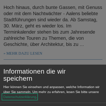
Hoch hinaus, durch bunte Gassen, mit Genuss
oder mit dem Nachtwächter - Aalens beliebte
Stadtführungen sind wieder da. Ab Samstag,
30. März, geht es wieder los. Im
Terminkalender stehen bis zum Jahresende
zahlreiche Touren zu Themen, die von
Geschichte, über Architektur, bis zu ...
MEHR DAZU LESEN
18.03.2024
Informationen die wir
Öffnungszeiten der Ämter und
speichern
Museen an Ostern
Hier können Sie einsehen und anpassen, welche Information wir
Über die Osterfeiertage sind die städtischen
über Sie sammeln.
Um mehr zu erfahren, lesen Sie bitte unsere
Ämter und Dienststellen wie folgt geöffnet:
Datenschutzerklärung
.