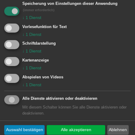
MEHR DAZU LESEN
Speicherung von Einstellungen dieser Anwendung
(immer erforderlich)
06.03.2024
↓
1
Dienst
Neues Bewohnerparkgebiet
Vorlesefunktion für Text
Stadtoval - Bewohnerparkausweise
↓
1
Dienst
Schriftdarstellung
Die Vorarbeiten im Zusammenhang mit der
↓
1
Dienst
Einführung von Bewohnerparkausweisen für
Kartenanzeige
die Anwohnerinnen und Anwohner des
↓
1
Dienst
Stadtovals (Eugen-Hafner-Straße) sind
Abspielen von Videos
weitgehend abgeschlossen. Die notwendigen
↓
1
Dienst
Markierungen sind angebracht. Die
Beschilderung folgt. ...
Alle Dienste aktivieren oder deaktivieren
MEHR DAZU LESEN
Mit diesem Schalter können Sie alle Dienste aktivieren oder
deaktivieren.
28.02.2024
Auswahl bestätigen
Alle akzeptieren
Ablehnen
Mitteleuropapappelapapp