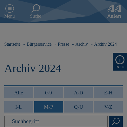
D
i
Menu
Suche
r
e
k
t
z
Startseite
Bürgerservice
Presse
Archiv
Archiv 2024
u
m
I
Archiv 2024
n
h
a
l
t
Alle
0-9
A-D
E-H
s
p
I-L
M-P
Q-U
V-Z
r
i
n
g