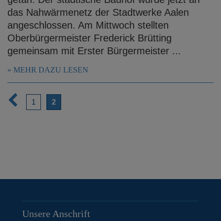
das Nahwärmenetz der Stadtwerke Aalen
angeschlossen. Am Mittwoch stellten
Oberbürgermeister Frederick Brütting
gemeinsam mit Erster Bürgermeister ...
MEHR DAZU LESEN
V
1
2
o
r
i
g
e
S
e
Unsere Anschrift
i