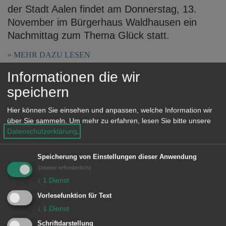
der Stadt Aalen findet am Donnerstag, 13.
November im Bürgerhaus Waldhausen ein
Nachmittag zum Thema Glück statt.
MEHR DAZU LESEN
Informationen die wir
06.11.2025
speichern
Veranstaltungsreihe „Nicht
Hier können Sie einsehen und anpassen, welche Information wir
vergessen!“ zum Thema Demenz
über Sie sammeln.
Um mehr zu erfahren, lesen Sie bitte unsere
Datenschutzerklärung
.
Die Veranstaltungsreihe „Nicht vergessen!“ der
Seniorenarbeit der Stadt Aalen informiert,
Speicherung von Einstellungen dieser Anwendung
sensibilisiert und bietet Unterstützung zum
(immer erforderlich)
Thema Demenz. Bei der nächsten
↓
1
Dienst
Veranstaltung am Samstag, 15. November um
Vorlesefunktion für Text
14 Uhr in der Stadthalle wird erläutert, warum
↓
1
Dienst
gutes Hören das Gehirn ...
Schriftdarstellung