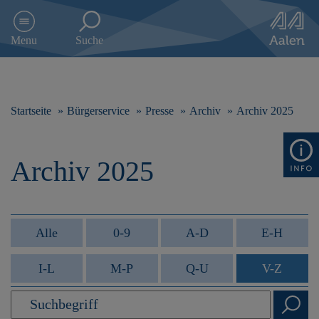
D
i
Menu
Suche
r
e
k
t
z
Startseite
Bürgerservice
Presse
Archiv
Archiv 2025
u
m
I
Archiv 2025
n
h
a
l
t
Alle
0-9
A-D
E-H
s
p
I-L
M-P
Q-U
V-Z
r
i
n
g