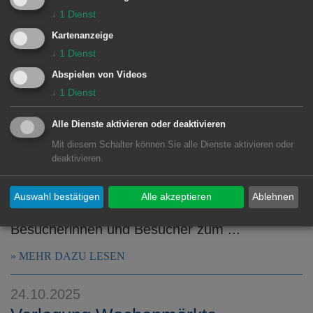
MEHR DAZU LESEN
↓
1
Dienst
Kartenanzeige
27.10.2025
↓
1
Dienst
Weihnachtsaktionen der Tourist-
Abspielen von Videos
Information
↓
1
Dienst
Zum Auftakt der Vorweihnachtszeit findet am
Alle Dienste aktivieren oder deaktivieren
Sonntag, den 9. November, der traditionelle
Mit diesem Schalter können Sie alle Dienste aktivieren oder
verkaufsoffene Sonntag von 13 bis 18 Uhr in
deaktivieren.
der Aalener Innenstadt statt. Passend dazu
hat sich die Tourist-Information Aalen
Auswahl bestätigen
Alle akzeptieren
Ablehnen
besondere Aktionen überlegt, die
Besucherinnen und Besucher zum ...
MEHR DAZU LESEN
24.10.2025