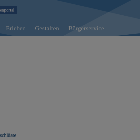
enportal
Erleben
Gestalten
Bürgerservice
schlüsse