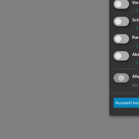
Vor
↓
1
Sch
↓
1
Kar
↓
1
Abs
↓
1
All
Mit
Auswahl bes