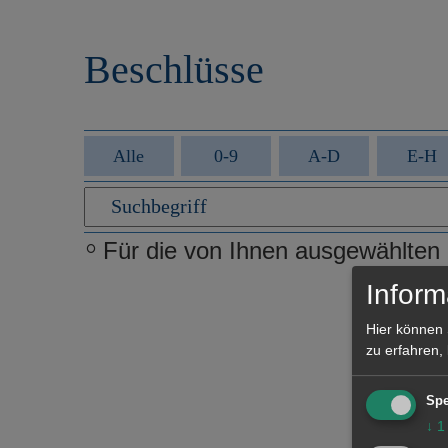
r
e
i
n
Beschlüsse
n
g
e
n
Alle
0-9
A-D
E-H
Für die von Ihnen ausgewählten Fi
Inform
Hier können 
zu erfahren,
Spe
↓
1