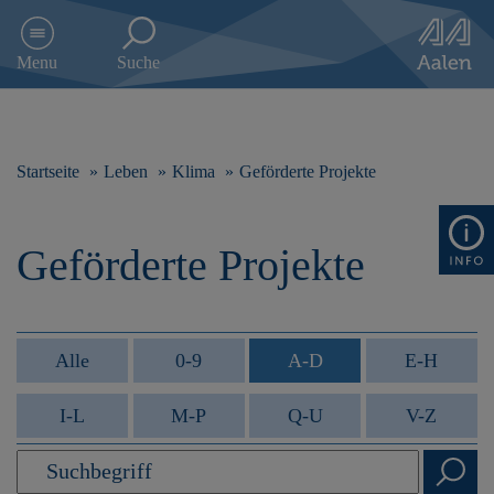
D
i
Menu
Suche
r
e
k
t
z
Startseite
Leben
Klima
Geförderte Projekte
u
m
I
Geförderte Projekte
n
h
a
l
t
Alle
0-9
A-D
E-H
s
p
I-L
M-P
Q-U
V-Z
r
i
n
g