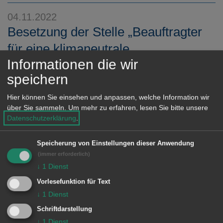
e
04.11.2022
n
Besetzung der Stelle „Beauftragter
für eine klimaneutrale
Informationen die wir
Kommunalverwaltung“
speichern
Durch eine Förderung („Klimaschutz PLUS“)
Hier können Sie einsehen und anpassen, welche Information wir
des Ministeriums für Umwelt, Klima und
über Sie sammeln.
Um mehr zu erfahren, lesen Sie bitte unsere
Energiewirtschaft Baden-Württemberg wurde
Datenschutzerklärung
.
im Amt für Umwelt, Grünflächen und
umweltfreundliche Mobilität der Stadt Aalen die
Speicherung von Einstellungen dieser Anwendung
Stelle „Beauftragter ...
(immer erforderlich)
↓
1
Dienst
MEHR DAZU LESEN
Vorlesefunktion für Text
↓
1
Dienst
Schriftdarstellung
↓
1
Dienst