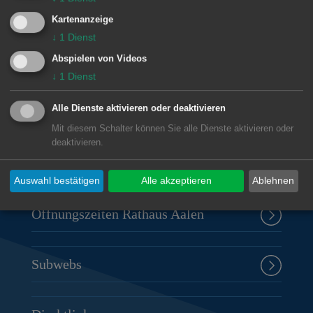
Kartenanzeige
↓
1
Dienst
Abspielen von Videos
Unsere Anschrift
↓
1
Dienst
Rathaus Aalen
Alle Dienste aktivieren oder deaktivieren
Marktplatz 30
Mit diesem Schalter können Sie alle Dienste aktivieren oder
73430
Aalen
deaktivieren.
07361 52-0
presseamt@aalen.de
Auswahl bestätigen
Alle akzeptieren
Ablehnen
Öffnungszeiten Rathaus Aalen
Subwebs