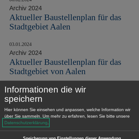
Archiv 2024
Aktueller Baustellenplan für das
Stadtgebiet Aalen
03.01.2024
Archiv 2024
Aktueller Baustellenplan für das
Stadtgebiet von Aalen
Informationen die wir
30.11.2023
speichern
Archiv 2023
Aktueller Baustellenplan für das
Hier können Sie einsehen und anpassen, welche Information wir
Stadtgebiet Aalen
über Sie sammeln.
Um mehr zu erfahren, lesen Sie bitte unsere
Datenschutzerklärung
.
13.11.2023
Speicherung von Einstellungen dieser Anwendung