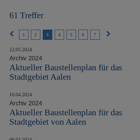
e
n
61 Treffer
V
N
1
2
3
4
5
6
7
o
ä
22.05.2024
r
c
Archiv 2024
i
h
Aktueller Baustellenplan für das
g
s
Stadtgebiet Aalen
e
t
S
e
10.04.2024
e
S
Archiv 2024
i
e
Aktueller Baustellenplan für das
t
i
Stadtgebiet von Aalen
e
t
e
06.02.2024