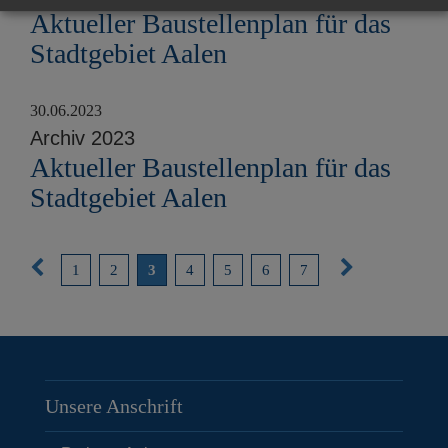
Aktueller Baustellenplan für das
Stadtgebiet Aalen
30.06.2023
Archiv 2023
Aktueller Baustellenplan für das
Stadtgebiet Aalen
V
N
1
2
3
4
5
6
7
o
ä
r
c
i
h
g
s
Unsere Anschrift
e
t
S
e