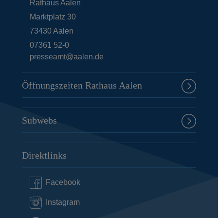
Rathaus Aalen
e
S
Marktplatz 30
i
e
73430
Aalen
t
i
07361 52-0
presseamt@aalen.de
e
t
e
Öffnungszeiten Rathaus Aalen
Subwebs
Direktlinks
Facebook
Instagram