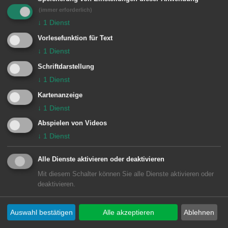
Archiv 2023
(immer erforderlich)
Aktueller Baustellenplan für das
↓
1
Dienst
Stadtgebiet Aalen
Vorlesefunktion für Text
↓
1
Dienst
12.10.2023
Schriftdarstellung
Archiv 2023
↓
1
Dienst
Aktueller Baustellenplan für das
Kartenanzeige
Stadtgebiet Aalen
↓
1
Dienst
Abspielen von Videos
↓
1
Dienst
13.09.2023
Archiv 2023
Alle Dienste aktivieren oder deaktivieren
Aktueller Baustellenplan für das
Mit diesem Schalter können Sie alle Dienste aktivieren oder
Stadtgebiet Aalen
deaktivieren.
09.08.2023
Auswahl bestätigen
Alle akzeptieren
Ablehnen
Archiv 2023