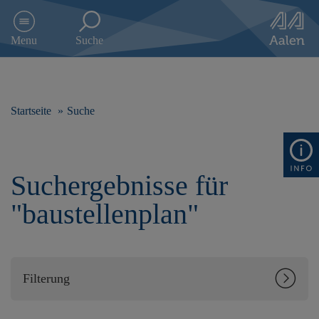
D
i
Menu
Suche
r
e
k
t
z
Startseite
Suche
u
m
I
n
Suchergebnisse für
h
a
"baustellenplan"
l
t
s
p
r
Filterung
i
n
g