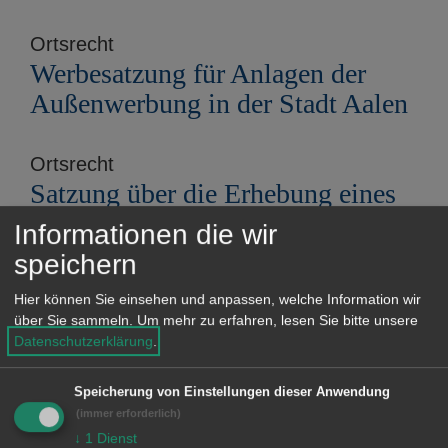
Ortsrecht
Werbesatzung für Anlagen der
Außenwerbung in der Stadt Aalen
Ortsrecht
Satzung über die Erhebung eines
Erschließungsbeitrags der Stadt
Informationen die wir
Aalen
speichern
Hier können Sie einsehen und anpassen, welche Information wir
Ortsrecht
über Sie sammeln.
Um mehr zu erfahren, lesen Sie bitte unsere
Betriebssatzung der Stadtwerke
Datenschutzerklärung
.
Aalen Abwasserentsorgung
Speicherung von Einstellungen dieser Anwendung
(immer erforderlich)
Ortsrecht
↓
1
Dienst