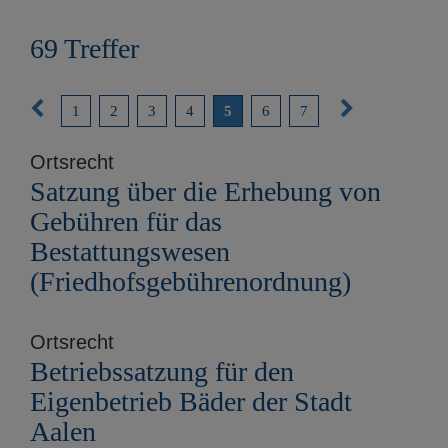
e
n
69 Treffer
V
N
1
2
3
4
5
6
7
o
ä
Ortsrecht
r
c
Satzung über die Erhebung von
i
h
Gebühren für das
g
s
Bestattungswesen
e
t
(Friedhofsgebührenordnung)
S
e
e
S
Ortsrecht
i
e
Betriebssatzung für den
t
i
Eigenbetrieb Bäder der Stadt
e
t
Aalen
e