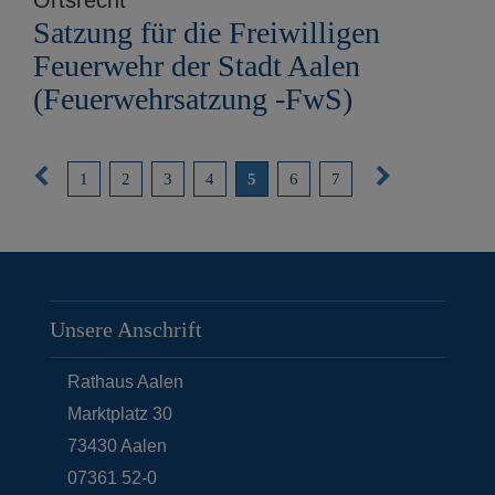
Satzung für die Freiwilligen
Feuerwehr der Stadt Aalen
(Feuerwehrsatzung -FwS)
V
N
1
2
3
4
5
6
7
o
ä
r
c
i
h
g
s
Unsere Anschrift
e
t
S
e
Rathaus Aalen
e
S
Marktplatz 30
i
e
73430
Aalen
t
i
07361 52-0