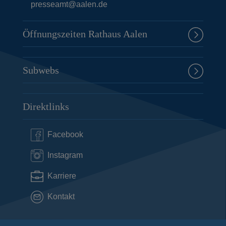
presseamt@aalen.de
e
t
e
Öffnungszeiten Rathaus Aalen
Subwebs
Direktlinks
Facebook
Instagram
Karriere
Kontakt