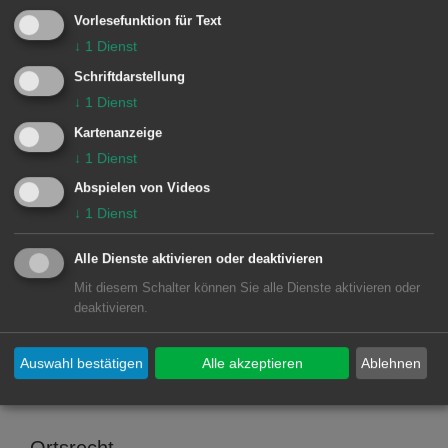
Friedhofsordnung
Vorlesefunktion für Text
↓
1
Dienst
14.02.2025
Schriftdarstellung
Archiv 2025
↓
1
Dienst
Bundestagswahl 2025
Kartenanzeige
↓
1
Dienst
16.05.2024
Abspielen von Videos
Archiv 2024
↓
1
Dienst
Europa- und Kommunalwahl 2024
Alle Dienste aktivieren oder deaktivieren
Mit diesem Schalter können Sie alle Dienste aktivieren oder
04.04.2024
deaktivieren.
Archiv 2024
Gemeindewahlausschuss
Auswahl bestätigen
Alle akzeptieren
Ablehnen
genehmigt Wahlvorschläge
Ortsrecht