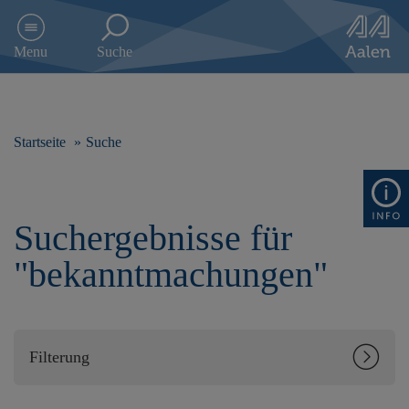
D
i
Menu
Suche
r
e
k
t
z
Startseite
Suche
u
m
I
n
Suchergebnisse für
h
a
"bekanntmachungen"
l
t
s
p
r
Filterung
i
n
g