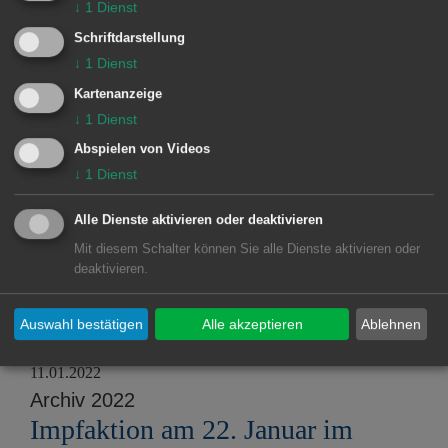
↓
1
Dienst
Damit das Grundbuch kein „Buch
Schriftdarstellung
mit sieben Siegeln ist“
↓
1
Dienst
Kartenanzeige
16.05.2024
↓
1
Dienst
Archiv 2024
Abspielen von Videos
Europa- und Kommunalwahl 2024
↓
1
Dienst
Alle Dienste aktivieren oder deaktivieren
01.02.2023
Mit diesem Schalter können Sie alle Dienste aktivieren oder
Archiv 2023
deaktivieren.
Meldewesen wird vereinheitlicht –
Zuständigkeit beim Bürgeramt
Auswahl bestätigen
Alle akzeptieren
Ablehnen
11.01.2022
Archiv 2022
Impfaktion am 22. Januar im