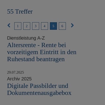
e
n
55 Treffer
V
N
1
2
3
4
5
6
o
ä
Dienstleistung A-Z
r
c
Altersrente - Rente bei
i
h
vorzeitigem Eintritt in den
g
s
Ruhestand beantragen
e
t
S
e
29.07.2025
e
S
Archiv 2025
i
e
Digitale Passbilder und
t
i
Dokumentenausgabebox
e
t
e