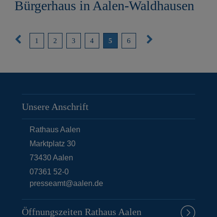
Bürgerhaus in Aalen-Waldhausen
V
N
1
2
3
4
5
6
o
ä
r
c
i
h
g
s
Unsere Anschrift
e
t
S
e
Rathaus Aalen
e
S
Marktplatz 30
i
e
73430
Aalen
t
i
07361 52-0
presseamt@aalen.de
e
t
e
Öffnungszeiten Rathaus Aalen