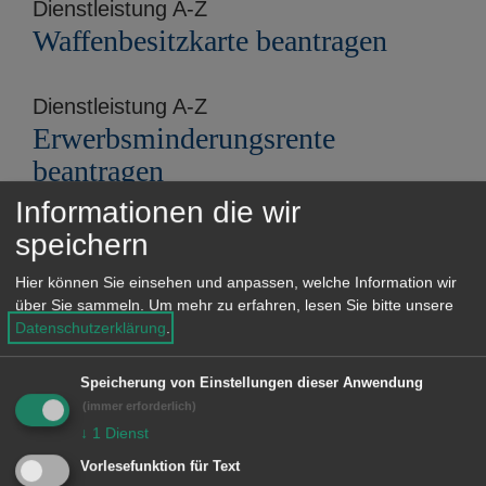
Dienstleistung A-Z
Waffenbesitzkarte beantragen
Dienstleistung A-Z
Erwerbsminderungsrente
beantragen
Informationen die wir
27.03.2024
speichern
Archiv 2024
Hier können Sie einsehen und anpassen, welche Information wir
Gültigkeit von Reisedokumenten
über Sie sammeln.
Um mehr zu erfahren, lesen Sie bitte unsere
Datenschutzerklärung
.
Ansprechpartner A-Z
Petra Singheiser
Speicherung von Einstellungen dieser Anwendung
(immer erforderlich)
↓
1
Dienst
30.08.2023
Vorlesefunktion für Text
Archiv 2023