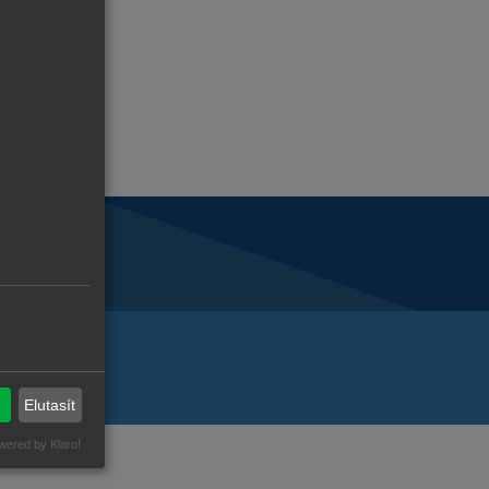
Elutasít
wered by Klaro!