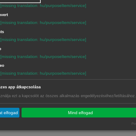
[missing translation: hu/purposeItem/service]
vert
[missing translation: hu/purposeItem/service]
ts
[missing translation: hu/purposeItem/service]
p
[missing translation: hu/purposeItem/service]
eo
[missing translation: hu/purposeItem/service]
zes app átkapcsolása
ználja ezt a kapcsolót az összes alkalmazás engedélyezéséhez/letiltásához.
at elfogad
Mind elfogad
Po