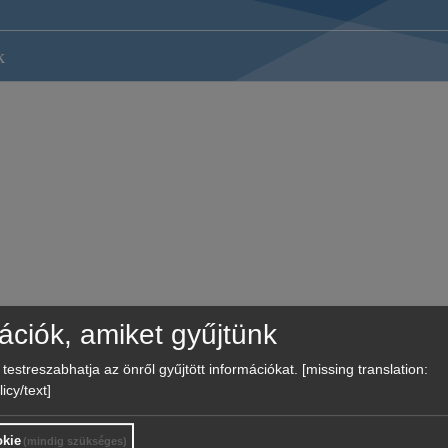
k
ációk, amiket gyűjtünk
és testreszabhatja az önről gyűjtött információkat.
[missing translation:
icy/text]
kie
(mindig szükséges)