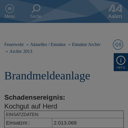
D
i
Menu
Suche
r
e
k
t
z
Feuerwehr
Aktuelles / Einsätze
Einsätze Archiv
u
Archiv 2013
m
I
n
Brandmeldeanlage
h
a
l
t
Schadensereignis:
s
p
Kochgut auf Herd
r
i
EINSATZDATEN:
n
Einsatznr.:
2.013.069
g