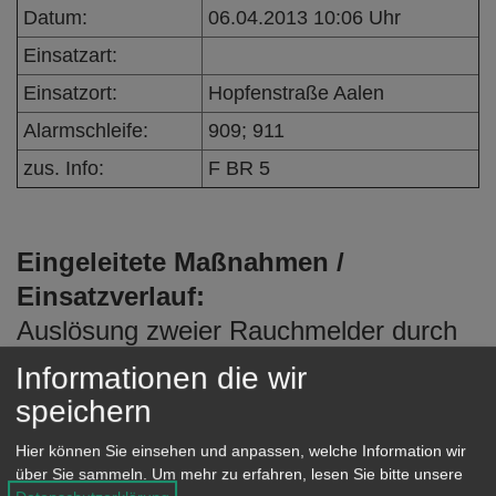
e
Datum:
06.04.2013 10:06 Uhr
n
Einsatzart:
Einsatzort:
Hopfenstraße Aalen
Alarmschleife:
909; 911
zus. Info:
F BR 5
Eingeleitete Maßnahmen /
Einsatzverlauf:
Auslösung zweier Rauchmelder durch
Kochgut auf dem Herd. Einsatzstelle
Informationen die wir
wurde erkundet und die
speichern
Brandmeldeanlage zurückgesetzt.
Hier können Sie einsehen und anpassen, welche Information wir
über Sie sammeln.
Um mehr zu erfahren, lesen Sie bitte unsere