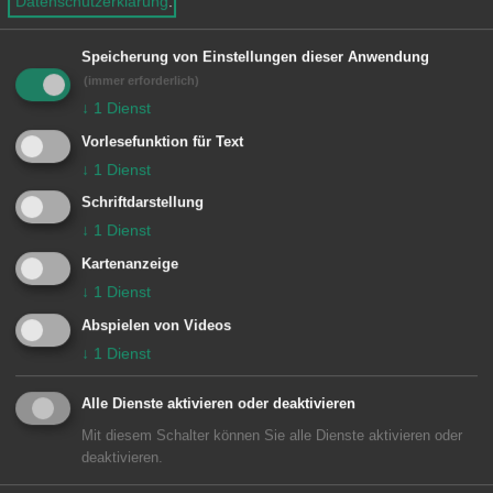
Besondere Vorkommnisse:
Datenschutzerklärung
.
Speicherung von Einstellungen dieser Anwendung
(immer erforderlich)
↓
1
Dienst
Einheiten Feuerwehr Aalen:
Vorlesefunktion für Text
Kommando
1/10 KDOW
↓
1
Dienst
Zugführer vom Dienst
1/11 ELW (ZvD)
Schriftdarstellung
1 Aalen
1/33 DLA
↓
1
Dienst
1/44 LF 16/12
Kartenanzeige
↓
1
Dienst
Abspielen von Videos
↓
1
Dienst
Alle Dienste aktivieren oder deaktivieren
Mit diesem Schalter können Sie alle Dienste aktivieren oder
deaktivieren.