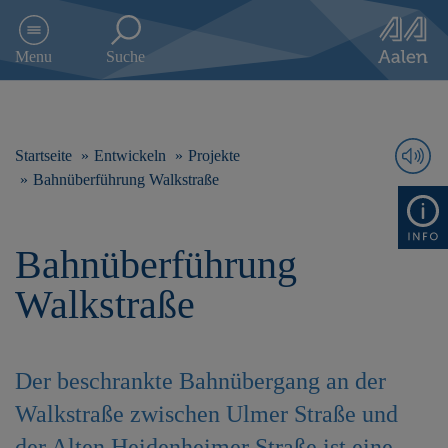
D
i
Menu
Suche
r
e
k
t
z
Startseite
Entwickeln
Projekte
u
Bahnüberführung Walkstraße
m
I
n
Bahnüberführung
h
a
Walkstraße
l
t
s
p
Der beschrankte Bahnübergang an der
r
i
Walkstraße zwischen Ulmer Straße und
n
g
der Alten Heidenheimer Straße ist eine