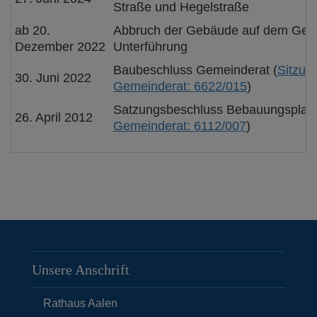
Straße und Hegelstraße
ab 20.
Abbruch der Gebäude auf dem Gelä
Dezember 2022
Unterführung
Baubeschluss Gemeinderat (
Sitzun
30. Juni 2022
Gemeinderat: 6622/015
)
Satzungsbeschluss Bebauungsplan 
26. April 2012
Gemeinderat: 6112/007
)
Unsere Anschrift
Rathaus Aalen