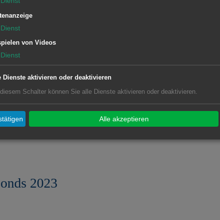
Dienst
Fonds 2025
tenanzeige
Dienst
pielen von Videos
Dienst
Fonds 2024
e Dienste aktivieren oder deaktivieren
 diesem Schalter können Sie alle Dienste aktivieren oder deaktivieren.
tätigen
Alle akzeptieren
Fonds 2024
Fonds 2023