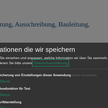
h
s
t
rung, Ausschreibung, Bauleitung,
e
S
e
ränkte Ausschreibungen
i
ationen die wir speichern
e Beschränkte Ausschreibungen nach § 
t
Sie einsehen und anpassen, welche Information wir über Sie sammeln.
e
 lesen Sie bitte unsere
Datenschutzerklärung
.
icherung von Einstellungen dieser Anwendung
(immer erforderlich)
Dienst
Fonds 2026
lesefunktion für Text
Dienst
riftdarstellung