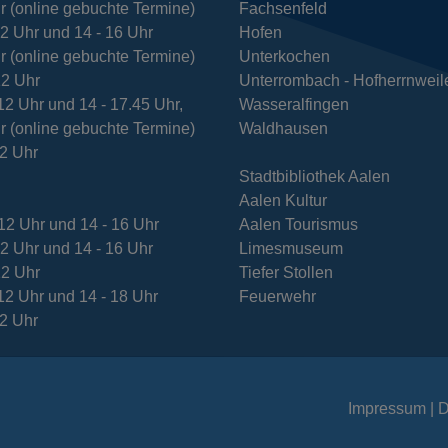
r (online gebuchte Termine)
Fachsenfeld
e
12 Uhr und 14 - 16 Uhr
Hofen
i
r (online gebuchte Termine)
Unterkochen
t
12 Uhr
Unterrombach - Hofherrnweil
e
12 Uhr und 14 - 17.45 Uhr,
Wasseralfingen
r (online gebuchte Termine)
Waldhausen
12 Uhr
Stadtbibliothek Aalen
Aalen Kultur
12 Uhr und 14 - 16 Uhr
Aalen Tourismus
12 Uhr und 14 - 16 Uhr
Limesmuseum
12 Uhr
Tiefer Stollen
12 Uhr und 14 - 18 Uhr
Feuerwehr
12 Uhr
Impressum
D