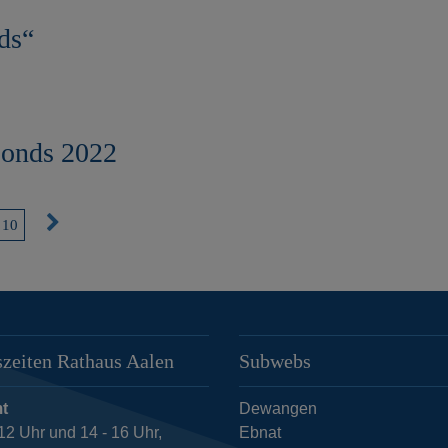
ds“
Fonds 2022
N
10
ä
c
h
s
zeiten Rathaus Aalen
Subwebs
t
e
t
Dewangen
S
12 Uhr und 14 - 16 Uhr,
Ebnat