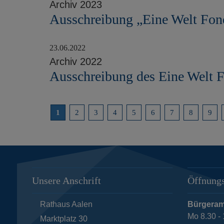
Archiv 2023
Ausschreibung „Eine Welt Fon
23.06.2022
Archiv 2022
Ausschreibung des Eine Welt 
1
2
3
4
5
6
7
8
9
Unsere Anschrift
Öffnungs
Rathaus Aalen
Bürgeram
Mo 8.30 - 
Marktplatz 30