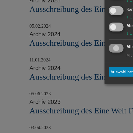
Archiv 2025
↓
1
Ausschreibung des Eine Welt 
Kar
↓
1
05.02.2024
Abs
Archiv 2024
↓
1
Ausschreibung des Eine Welt 
All
Mit
11.01.2024
Archiv 2024
Auswahl bes
Ausschreibung des Eine Welt 
05.06.2023
Archiv 2023
Ausschreibung des Eine Welt 
03.04.2023