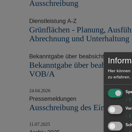
Ausschreibung
Dienstleistung A-Z
Grünflächen - Planung, Ausfüh
Abrechnung und Unterhaltung
Bekanntgabe über beabsichtigte Besch
Inform
Bekanntgabe über beabsichtigt
Hier können 
VOB/A
zu erfahren,
24.04.2026
Spe
Pressemeldungen
↓
1
Ausschreibung des Eine Welt 
Vor
↓
1
11.07.2025
Sch