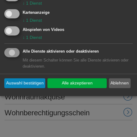
voran. Sie hat für die Wohnungsbau
↓
1
Dienst
Aalen die Quote sogar auf 35 Prozent
Kartenanzeige
↓
1
Dienst
festgelegt.
Abspielen von Videos
↓
1
Dienst
Alle Dienste aktivieren oder deaktivieren
Mit diesem Schalter können Sie alle Dienste aktivieren oder
„Aalener Modell“
deaktivieren.
Geförderter Wohnungsbau
Auswahl bestätigen
Alle akzeptieren
Ablehnen
Wohnraumakquise
Wohnberechtigungsschein