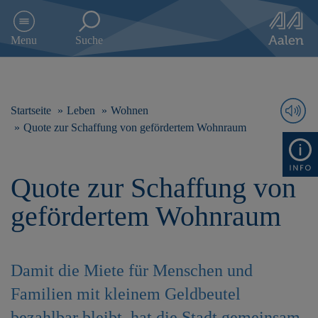
D
i
Menu
Suche
r
e
k
t
z
Startseite
Leben
Wohnen
u
Quote zur Schaffung von gefördertem Wohnraum
m
I
n
Quote zur Schaffung von
h
a
gefördertem Wohnraum
l
t
s
p
Damit die Miete für Menschen und
r
i
Familien mit kleinem Geldbeutel
n
g
bezahlbar bleibt, hat die Stadt gemeinsam