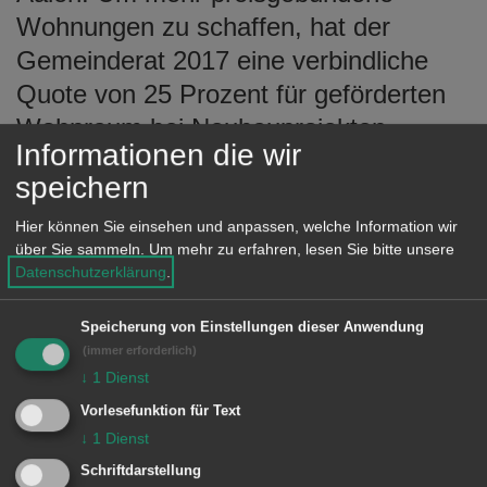
Wohnungen zu schaffen, hat der
Gemeinderat 2017 eine verbindliche
Quote von 25 Prozent für geförderten
Wohnraum bei Neubauprojekten
Informationen die wir
eingeführt. Im Oktober 2022 hat der
speichern
Gemeinderat die Quote zur Schaffung
von gefördertem Wohnraum erhöht und
Hier können Sie einsehen und anpassen, welche Information wir
über Sie sammeln.
Um mehr zu erfahren, lesen Sie bitte unsere
auf 30 Prozent der neugebauten
Datenschutzerklärung
.
Wohneinheiten festgelegt. Das
bedeutet, dass 30 Prozent der neu
Speicherung von Einstellungen dieser Anwendung
(immer erforderlich)
errichteten Wohnungen als geförderter
↓
1
Dienst
Wohnraum erstellt werden müssen. Die
Vorlesefunktion für Text
Stadt Aalen geht beim geförderten
↓
1
Dienst
Wohnungsbau mit gutem Beispiel
Schriftdarstellung