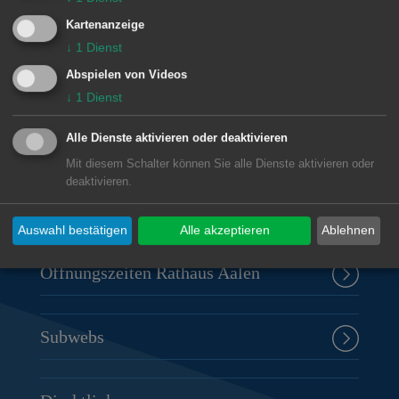
Kartenanzeige
↓
1
Dienst
Abspielen von Videos
Unsere Anschrift
↓
1
Dienst
Rathaus Aalen
Alle Dienste aktivieren oder deaktivieren
Marktplatz 30
Mit diesem Schalter können Sie alle Dienste aktivieren oder
73430
Aalen
deaktivieren.
07361 52-0
presseamt@aalen.de
Auswahl bestätigen
Alle akzeptieren
Ablehnen
Öffnungszeiten Rathaus Aalen
Subwebs