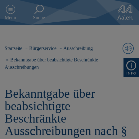
D
i
Menu
Suche
r
e
k
t
z
Startseite
Bürgerservice
Ausschreibung
u
m
Bekanntgabe über beabsichtigte Beschränkte
I
Ausschreibungen
n
h
a
Bekanntgabe über
l
t
beabsichtigte
s
p
Beschränkte
r
i
Ausschreibungen nach §
n
g