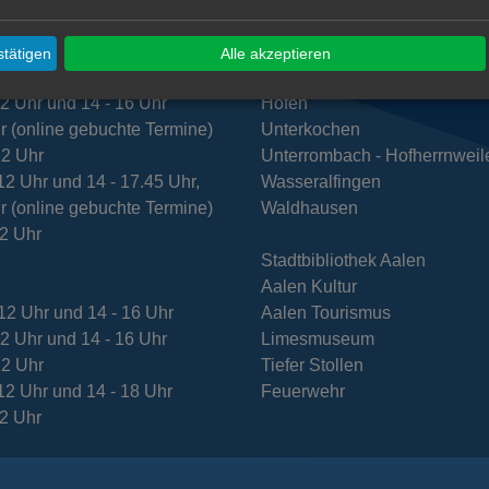
t
Dewangen
12 Uhr und 14 - 16 Uhr,
Ebnat
tätigen
Alle akzeptieren
r (online gebuchte Termine)
Fachsenfeld
12 Uhr und 14 - 16 Uhr
Hofen
r (online gebuchte Termine)
Unterkochen
12 Uhr
Unterrombach - Hofherrnweil
12 Uhr und 14 - 17.45 Uhr,
Wasseralfingen
r (online gebuchte Termine)
Waldhausen
12 Uhr
Stadtbibliothek Aalen
Aalen Kultur
12 Uhr und 14 - 16 Uhr
Aalen Tourismus
12 Uhr und 14 - 16 Uhr
Limesmuseum
12 Uhr
Tiefer Stollen
12 Uhr und 14 - 18 Uhr
Feuerwehr
12 Uhr