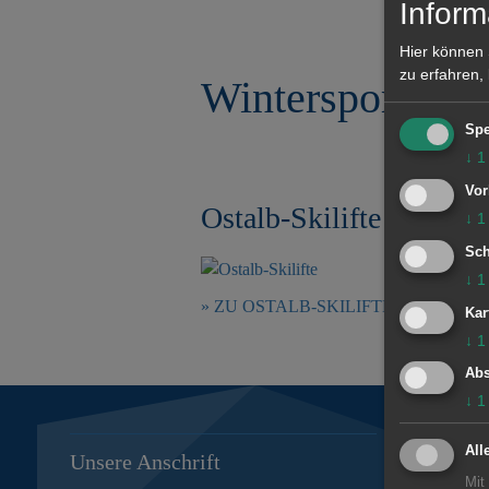
Inform
r
e
i
n
Hier können 
n
zu erfahren,
Wintersport
g
e
n
Spe
↓
1
Vor
Ostalb-Skilifte
↓
1
Sch
↓
1
ZU OSTALB-SKILIFTE
Kar
↓
1
Abs
↓
1
All
Unsere Anschrift
Öffnungs
Mit