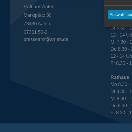
Rathaus Aalen
Bürgeram
Mo 8.30 - 
Auswahl bes
Marktplatz 30
12 - 14 Uh
73430
Aalen
Di 8.30 - 
07361 52-0
12 - 14 Uh
presseamt@aalen.de
Mi 7.30 - 
Do 8.30 - 
12 - 14 Uh
Fr 8.30 - 
Rathaus
Mo 8.30 - 
Di 8.30 - 
Mi 8.30 - 
Do 8.30 - 
Fr 8.30 - 