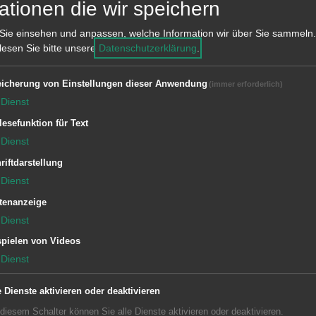
ationen die wir speichern
Sie einsehen und anpassen, welche Information wir über Sie sammeln.
 lesen Sie bitte unsere
Datenschutzerklärung
.
icherung von Einstellungen dieser Anwendung
(immer erforderlich)
Dienst
lesefunktion für Text
Loipen rund um Aalen
Eispark A
Dienst
riftdarstellung
Dienst
ZU LOIPEN RUND UM AALEN
ZU EISPARK
tenanzeige
Dienst
pielen von Videos
Dienst
e Dienste aktivieren oder deaktivieren
zeiten Rathaus Aalen
Subwebs
 diesem Schalter können Sie alle Dienste aktivieren oder deaktivieren.