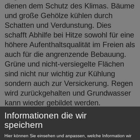
dienen dem Schutz des Klimas. Bäume
und große Gehölze kühlen durch
Schatten und Verdunstung. Dies
schafft Abhilfe bei Hitze sowohl für eine
höhere Aufenthaltsqualität im Freien als
auch für die angrenzende Bebauung.
Grüne und nicht-versiegelte Flächen
sind nicht nur wichtig zur Kühlung
sondern auch zur Versickerung. Regen
wird zurückgehalten und Grundwasser
kann wieder gebildet werden.
Informationen die wir
Ein Garten ist multifunktional nutzbar,
speichern
als Wohnraum im Freien, zum Treffen
und Feiern, zum Arbeiten und Speisen,
Hier können Sie einsehen und anpassen, welche Information wir