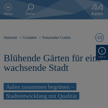
D
i
Menu
Suche
r
e
k
t
z
Startseite
Gestalten
Naturnaher Garten
u
m
I
Blühende Gärten für eine
n
h
wachsende Stadt
a
l
t
s
Aalen zusammen begrünen –
p
r
Stadtentwicklung mit Qualität
i
n
g