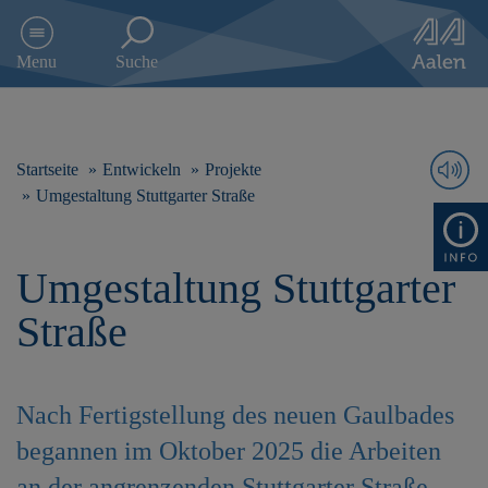
D
i
Menu
Suche
r
e
k
t
z
Startseite
Entwickeln
Projekte
u
Umgestaltung Stuttgarter Straße
m
I
n
Umgestaltung Stuttgarter
h
a
Straße
l
t
s
p
Nach Fertigstellung des neuen Gaulbades
r
i
begannen im Oktober 2025 die Arbeiten
n
g
an der angrenzenden Stuttgarter Straße.