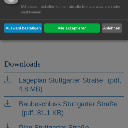
Gesamtkosten
Mit diesem Schalter können Sie alle Dienste aktivieren oder
deaktivieren.
Bauablauf
Auswahl bestätigen
Alle akzeptieren
Ablehnen
Meilensteine
Downloads
Lageplan Stuttgarter Straße
(pdf,
4.8 MB)
Baubeschluss Stuttgarter Straße
(pdf, 81.1 KB)
Plan Stuttgarter Straße