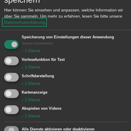
Die Begrünung entlang des
Hier können Sie einsehen und anpassen, welche Information wir
Straßenabschnittes sorgt in heißen
über Sie sammeln.
Um mehr zu erfahren, lesen Sie bitte unsere
Datenschutzerklärung
.
Sommern für ein kühleres Mikroklima.
Rund 50 Bäume spenden künftig in
Speicherung von Einstellungen dieser Anwendung
diesen Abschnitt der Stuttgarter Straße
(immer erforderlich)
↓
1
Dienst
Schatten. Der Grünstreifen entlang des
Aalener Rathauses wirkt zudem als
Vorlesefunktion für Text
↓
1
Dienst
natürliche Barriere zwischen Radweg
Schriftdarstellung
und Straße.
↓
1
Dienst
Kartenanzeige
↓
1
Dienst
Abspielen von Videos
↓
1
Dienst
Alle Dienste aktivieren oder deaktivieren