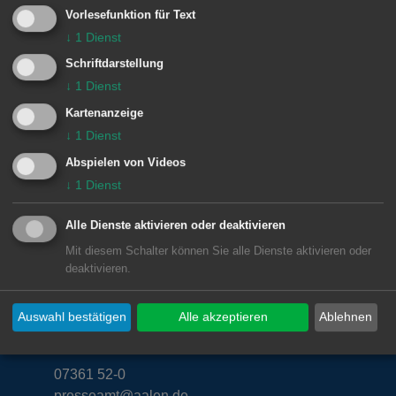
Vorlesefunktion für Text
↓
1
Dienst
Klimafreundliches Bauen
Schriftdarstellung
↓
1
Dienst
Kartenanzeige
ZU KLIMAFREUNDLICHES BAUEN
↓
1
Dienst
Abspielen von Videos
↓
1
Dienst
Alle Dienste aktivieren oder deaktivieren
Mit diesem Schalter können Sie alle Dienste aktivieren oder
Unsere Anschrift
deaktivieren.
Rathaus Aalen
Auswahl bestätigen
Alle akzeptieren
Ablehnen
Marktplatz 30
73430
Aalen
07361 52-0
presseamt@aalen.de