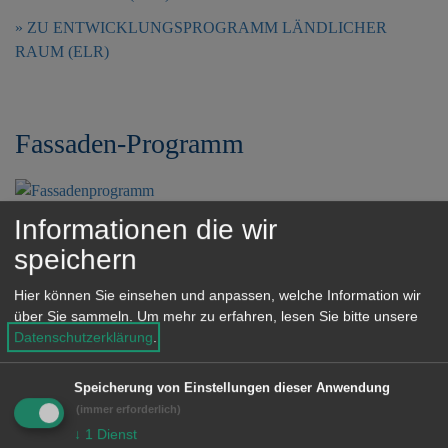
e
ZU ENTWICKLUNGSPROGRAMM LÄNDLICHER
n
RAUM (ELR)
Fassaden-Programm
Informationen die wir
ZU FASSADEN-PROGRAMM
speichern
Hier können Sie einsehen und anpassen, welche Information wir
Flächen gewINNEN
über Sie sammeln.
Um mehr zu erfahren, lesen Sie bitte unsere
Datenschutzerklärung
.
Speicherung von Einstellungen dieser Anwendung
(immer erforderlich)
ZU FLÄCHEN GEWINNEN
↓
1
Dienst