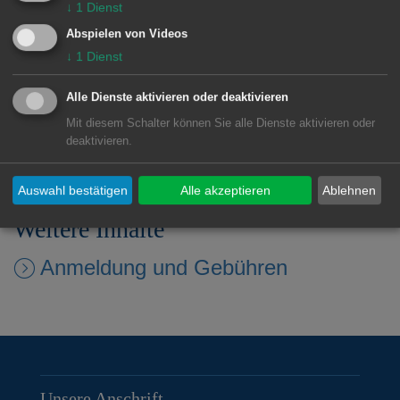
↓
1
Dienst
Downloads
Abspielen von Videos
↓
1
Dienst
Kindertagesbetreuungsplan AKITA
2030
(pdf, 4.4 MB)
Alle Dienste aktivieren oder deaktivieren
Mit diesem Schalter können Sie alle Dienste aktivieren oder
Aalener Standards
(pdf, 1.5 MB)
deaktivieren.
Auswahl bestätigen
Alle akzeptieren
Ablehnen
Weitere Inhalte
Anmeldung und Gebühren
Unsere Anschrift