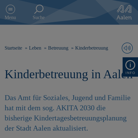
D
i
Menu
Suche
r
e
k
t
z
Startseite
Leben
Betreuung
Kinderbetreuung
u
m
I
Kinderbetreuung in Aalen
n
h
a
l
Das Amt für Soziales, Jugend und Familie
t
s
hat mit dem sog. AKITA 2030 die
p
r
bisherige Kindertagesbetreuungsplanung
i
der Stadt Aalen aktualisiert.
n
g