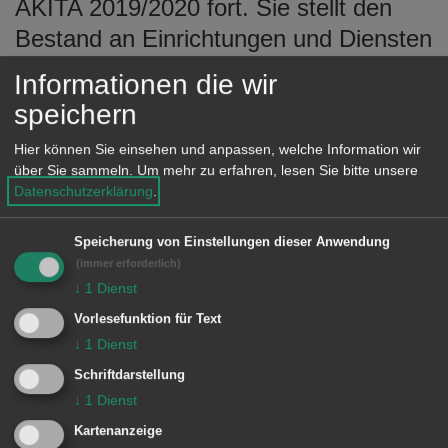
AKITA 2019/2020 fort. Sie stellt den
Bestand an Einrichtungen und Diensten
fest, ermittelt den mittelfristigen Bedarf
Informationen die wir
und hat die zur Bedarfsdeckung
speichern
notwendigen Vorhaben rechtzeitig und
Hier können Sie einsehen und anpassen, welche Information wir
ausreichend zu planen.
über Sie sammeln.
Um mehr zu erfahren, lesen Sie bitte unsere
Datenschutzerklärung
.
Speicherung von Einstellungen dieser Anwendung
(immer erforderlich)
↓
1
Dienst
AKITA 2030
Vorlesefunktion für Text
↓
1
Dienst
Handlungsfelder
Schriftdarstellung
↓
1
Dienst
Kartenanzeige