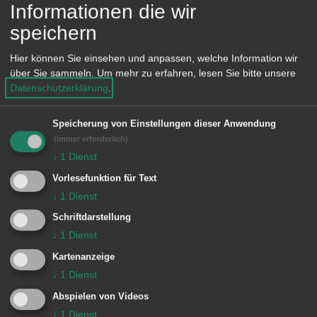
Informationen die wir
Heisenberg
speichern
Hier können Sie einsehen und anpassen, welche Information wir
Himmlingen
über Sie sammeln.
Um mehr zu erfahren, lesen Sie bitte unsere
Datenschutzerklärung
.
Hofherrnweiler
Speicherung von Einstellungen dieser Anwendung
Mantelhof
(immer erforderlich)
↓
1
Dienst
Mädle
Vorlesefunktion für Text
↓
1
Dienst
Neßlau
Schriftdarstellung
↓
1
Dienst
Oberrombach
Kartenanzeige
↓
1
Dienst
Onatsfeld
Abspielen von Videos
↓
1
Dienst