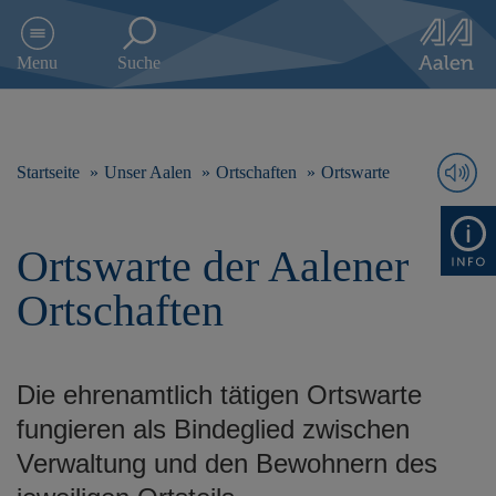
D
i
Menu
Suche
r
e
k
t
z
Startseite
Unser Aalen
Ortschaften
Ortswarte
u
m
I
Ortswarte der Aalener
n
h
Ortschaften
a
l
t
s
Die ehrenamtlich tätigen Ortswarte
p
r
fungieren als Bindeglied zwischen
i
Verwaltung und den Bewohnern des
n
g