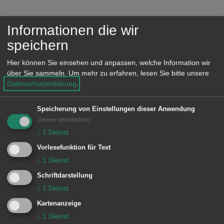
Informationen die wir
speichern
Konzeption
Hier können Sie einsehen und anpassen, welche Information wir
über Sie sammeln.
Um mehr zu erfahren, lesen Sie bitte unsere
Vereinssport
Datenschutzerklärung
.
Baufortschritt
Speicherung von Einstellungen dieser Anwendung
(immer erforderlich)
↓
1
Dienst
Vorlesefunktion für Text
↓
1
Dienst
Schriftdarstellung
↓
1
Dienst
Kartenanzeige
Im Oktober 2025 sind die Becken des Hallenbads
↓
1
Dienst