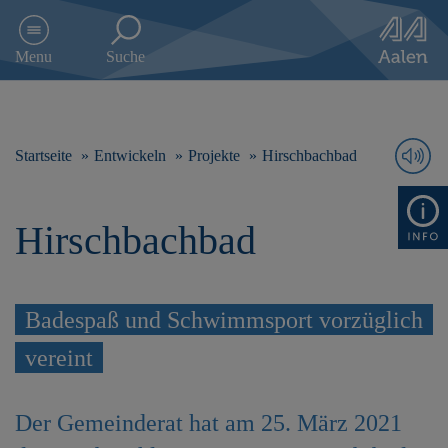
D
i
Menu
Suche
r
e
k
t
z
Startseite
Entwickeln
Projekte
Hirschbachbad
u
m
I
Hirschbachbad
n
h
a
l
t
Badespaß und Schwimmsport vorzüglich
s
vereint
p
r
i
Der Gemeinderat hat am 25. März 2021
n
g