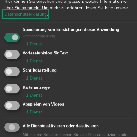
Vorsichtshalber wurde die Feuerwehr
Hier können Sie einsehen und anpassen, welche Information wir
über Sie sammeln.
Um mehr zu erfahren, lesen Sie bitte unsere
hinzugezogen. Diese leitete die
Datenschutzerklärung
.
natürliche Belüftung ein.
Speicherung von Einstellungen dieser Anwendung
(immer erforderlich)
Besondere Vorkommnisse:
↓
1
Dienst
Vorlesefunktion für Text
↓
1
Dienst
Einheiten Feuerwehr Aalen:
Schriftdarstellung
↓
1
Dienst
Zugführer vom Dienst
1/11 ELW (ZvD)
Kartenanzeige
6 Fachsenfeld
6/42 LF 8/6
↓
1
Dienst
6/47 TSF
Abspielen von Videos
↓
1
Dienst
Alle Dienste aktivieren oder deaktivieren
Mit diesem Schalter können Sie alle Dienste aktivieren oder