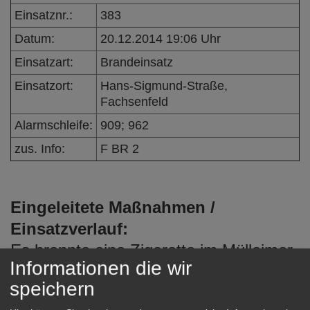
e
Einsatznr.:
383
n
Datum:
20.12.2014 19:06 Uhr
Einsatzart:
Brandeinsatz
Einsatzort:
Hans-Sigmund-Straße,
Fachsenfeld
Alarmschleife:
909; 962
zus. Info:
F BR 2
Eingeleitete Maßnahmen /
Einsatzverlauf:
Es brannte eine Zigarette im Mülleimer,
Informationen die wir
dies wurde vom Betreiber gelöscht.
speichern
Dabei zog Rauch in die Halle.