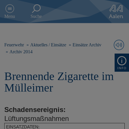
D
i
Menu
Suche
r
e
k
t
z
Feuerwehr
Aktuelles / Einsätze
Einsätze Archiv
u
Archiv 2014
m
I
n
Brennende Zigarette im
h
a
Mülleimer
l
t
s
p
Schadensereignis:
r
i
Lüftungsmaßnahmen
n
EINSATZDATEN:
g