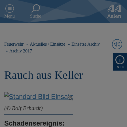
D
i
Menu
Suche
r
e
k
t
z
Feuerwehr
Aktuelles / Einsätze
Einsätze Archiv
u
Archiv 2017
m
I
n
Rauch aus Keller
h
a
l
t
s
p
r
(© Rolf Erhardt)
i
n
Schadensereignis:
g