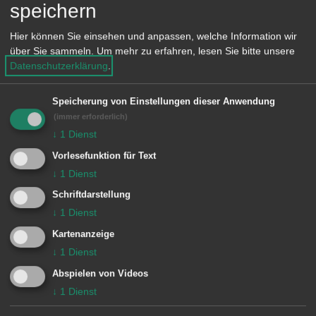
Erkunden an der Einsatzstelle wurde
speichern
ein Defekt an der Heizanlage
Hier können Sie einsehen und anpassen, welche Information wir
festgestellt. Der Wasseraustritt
über Sie sammeln.
Um mehr zu erfahren, lesen Sie bitte unsere
Datenschutzerklärung
.
erzeugte die Rauchentwicklung. Das
auslaufende Wasser wurde mit
Speicherung von Einstellungen dieser Anwendung
Wasserschiebern entfernt.
(immer erforderlich)
↓
1
Dienst
Besondere Vorkommnisse:
Vorlesefunktion für Text
↓
1
Dienst
Schriftdarstellung
↓
1
Dienst
Einheiten Feuerwehr Aalen:
Kartenanzeige
Zugführer vom Dienst
1/11 ELW (ZvD)
↓
1
Dienst
1 Aalen
1/33 DLA
Abspielen von Videos
1/43 HLF 10
↓
1
Dienst