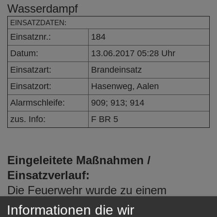
Wasserdampf
e
n
EINSATZDATEN:
Einsatznr.:
184
Datum:
13.06.2017 05:28 Uhr
Einsatzart:
Brandeinsatz
Einsatzort:
Hasenweg, Aalen
Alarmschleife:
909; 913; 914
zus. Info:
F BR 5
Eingeleitete Maßnahmen /
Einsatzverlauf:
Die Feuerwehr wurde zu einem
verrauchten Keller alarmiert. Beim
Informationen die wir