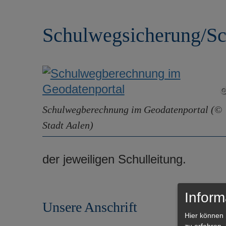
r
e
i
n
Schulwegsicherung/S
n
g
e
n
Schulwegberechnung im Geodatenportal (©
Stadt Aalen)
der jeweiligen Schulleitung.
Inform
Unsere Anschrift
Hier können 
zu erfahren,