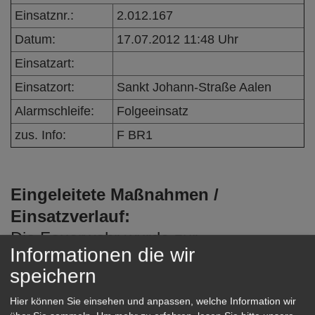
e
Einsatznr.:
2.012.167
n
Datum:
17.07.2012 11:48 Uhr
Einsatzart:
Einsatzort:
Sankt Johann-Straße Aalen
Alarmschleife:
Folgeeinsatz
zus. Info:
F BR1
Eingeleitete Maßnahmen /
Einsatzverlauf:
Die Feuerwehr wurde zur
Informationen die wir
Unterstützung eines Städtischen
speichern
Mitarbeiters gerufen, da in einem
Museum sämtliche Alarme wegen
Hier können Sie einsehen und anpassen, welche Information wir