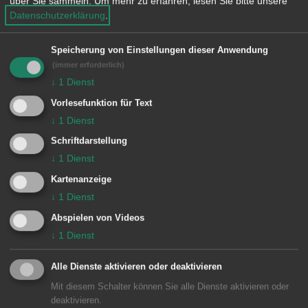
über Sie sammeln.
Um mehr zu erfahren, lesen Sie bitte unsere
einem Stromausfall auslösten. Der
Datenschutzerklärung
.
Alarm stellte sich für die Feuerwehr als
Fehlalarm heraus.
Speicherung von Einstellungen dieser Anwendung
(immer erforderlich)
↓
1
Dienst
Besondere Vorkommnisse:
Vorlesefunktion für Text
↓
1
Dienst
Schriftdarstellung
↓
1
Dienst
Einheiten Feuerwehr Aalen:
Kartenanzeige
Zugführer vom Dienst
1/11 ELW (ZvD)
↓
1
Dienst
Abspielen von Videos
↓
1
Dienst
Alle Dienste aktivieren oder deaktivieren
Mit diesem Schalter können Sie alle Dienste aktivieren oder
deaktivieren.