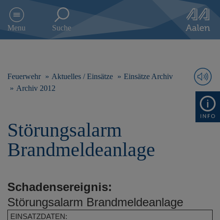
D
i
Menu
Suche
r
e
k
t
z
Feuerwehr
Aktuelles / Einsätze
Einsätze Archiv
u
Archiv 2012
m
I
n
Störungsalarm
h
a
Brandmeldeanlage
l
t
s
p
Schadensereignis:
r
i
Störungsalarm Brandmeldeanlage
n
EINSATZDATEN:
g