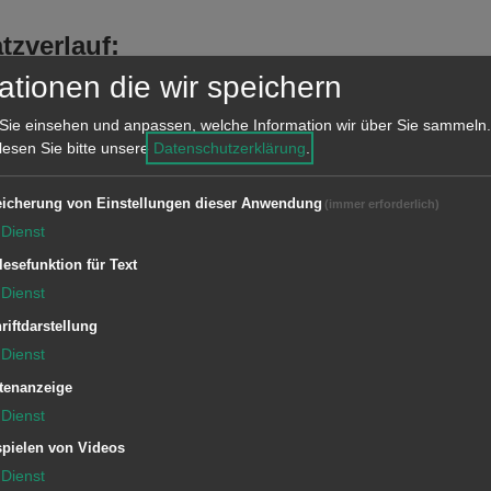
tzverlauf:
iker behoben.
ationen die wir speichern
Sie einsehen und anpassen, welche Information wir über Sie sammeln.
 lesen Sie bitte unsere
Datenschutzerklärung
.
icherung von Einstellungen dieser Anwendung
(immer erforderlich)
Dienst
lesefunktion für Text
Dienst
riftdarstellung
Dienst
tenanzeige
Dienst
pielen von Videos
Dienst