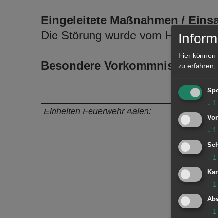
Eingeleitete Maßnahmen / Einsa
Die Störung wurde vom Haustechn
Inform
Hier können 
Besondere Vorkommnisse:
zu erfahren,
Spe
↓
1
Einheiten Feuerwehr Aalen:
Vor
↓
1
Sch
↓
1
Kar
↓
1
Abs
↓
1