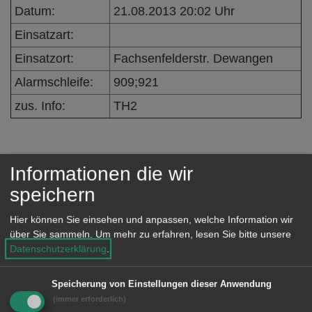
e
Datum:
21.08.2013 20:02 Uhr
n
Einsatzart:
Einsatzort:
Fachsenfelderstr. Dewangen
Alarmschleife:
909;921
zus. Info:
TH2
Eingeleitete Maßnahmen /
Informationen die wir
Einsatzverlauf:
speichern
Baum entfernt
Hier können Sie einsehen und anpassen, welche Information wir
über Sie sammeln.
Um mehr zu erfahren, lesen Sie bitte unsere
Besondere Vorkommnisse:
Datenschutzerklärung
.
Speicherung von Einstellungen dieser Anwendung
(immer erforderlich)