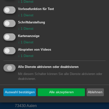
Einheiten Feuerwehr Aalen:
↓
1
Dienst
Vorlesefunktion für Text
2 Dewangen
2/23 TLF 16
↓
1
Dienst
Schriftdarstellung
↓
1
Dienst
Kartenanzeige
↓
1
Dienst
Abspielen von Videos
↓
1
Dienst
Alle Dienste aktivieren oder deaktivieren
Mit diesem Schalter können Sie alle Dienste aktivieren oder
deaktivieren.
Unsere Anschrift
Rathaus Aalen
Auswahl bestätigen
Alle akzeptieren
Ablehnen
Marktplatz 30
73430
Aalen