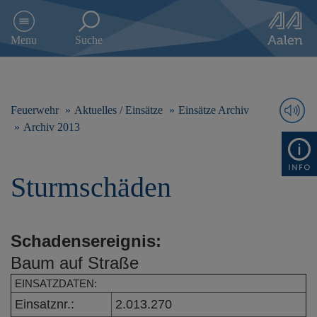
D
i
Menu
Suche
r
e
k
t
z
Feuerwehr
Aktuelles / Einsätze
Einsätze Archiv
u
Archiv 2013
m
I
n
Sturmschäden
h
a
l
t
Schadensereignis:
s
p
Baum auf Straße
r
i
EINSATZDATEN:
n
Einsatznr.:
2.013.270
g