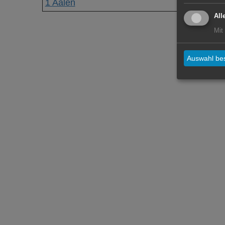
1 Aalen
All
Mit
Auswahl bes