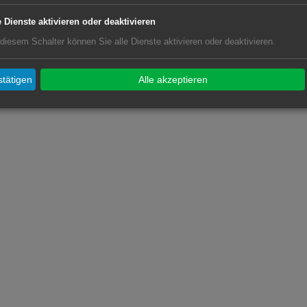
1/43 HLF 10
e Dienste aktivieren oder deaktivieren
 diesem Schalter können Sie alle Dienste aktivieren oder deaktivieren.
tätigen
Alle akzeptieren