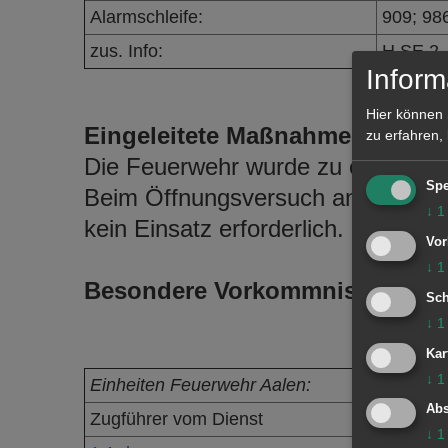
Alarmschleife:
909; 98
zus. Info:
H SE 2
Inform
Hier können 
Eingeleitete Maßnahmen / Einsa
zu erfahren,
Die Feuerwehr wurde zu einer hilf
Spe
Beim Öffnungsversuch an der Tür
↓
1
kein Einsatz erforderlich.
Vor
↓
1
Besondere Vorkommnisse:
Sch
↓
1
Kar
↓
1
Einheiten Feuerwehr Aalen:
Abs
Zugführer vom Dienst
↓
1