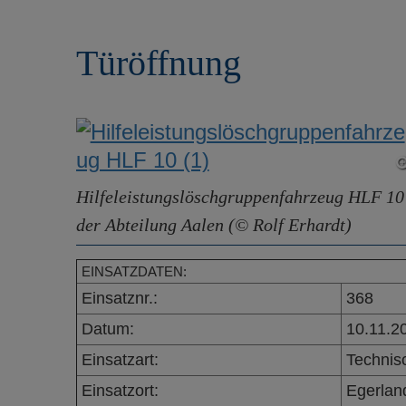
r
e
i
n
Türöffnung
n
g
e
n
Hilfeleistungslöschgruppenfahrzeug HLF 10
der Abteilung Aalen (© Rolf Erhardt)
EINSATZDATEN:
Einsatznr.:
368
Datum:
10.11.2
Einsatzart:
Technisc
Einsatzort:
Egerlan