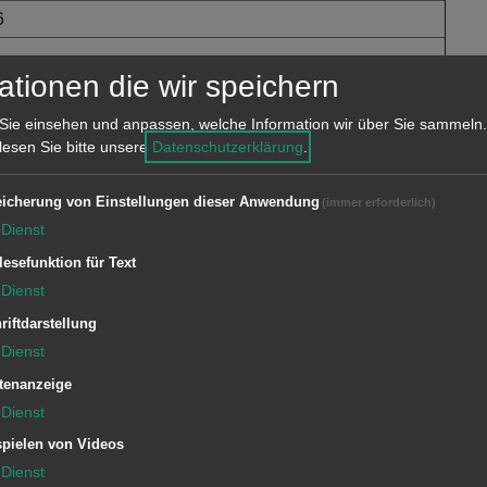
6
ationen die wir speichern
Sie einsehen und anpassen, welche Information wir über Sie sammeln.
tzverlauf:
 lesen Sie bitte unsere
Datenschutzerklärung
.
losen Person in eine Wohnung gerufen.
icherung von Einstellungen dieser Anwendung
(immer erforderlich)
 kamen die Bewohner hinzu. Somit war
Dienst
lesefunktion für Text
Dienst
riftdarstellung
Dienst
tenanzeige
Dienst
pielen von Videos
1/11 ELW (ZvD)
Dienst