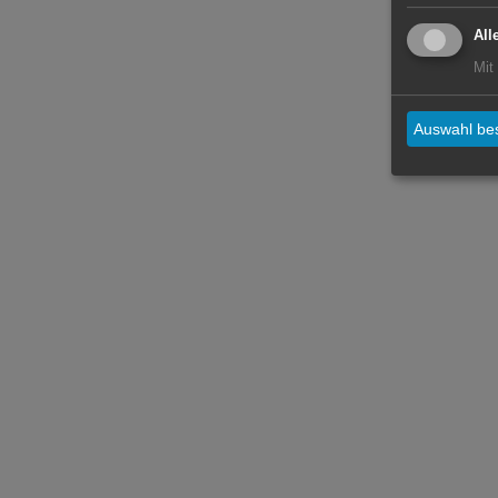
All
Mit
Auswahl bes