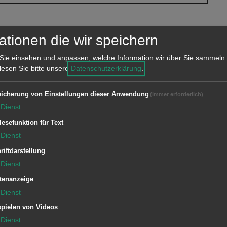
tzverlauf:
ationen die wir speichern
er Drehleiter unterstützt werden.
Sie einsehen und anpassen, welche Information wir über Sie sammeln.
mit der Drehleiter vom 1 OG. in den
 lesen Sie bitte unsere
Datenschutzerklärung
.
en.
icherung von Einstellungen dieser Anwendung
(immer erforderlich)
Dienst
lesefunktion für Text
Dienst
riftdarstellung
Dienst
tenanzeige
1/11 ELW (ZvD)
Dienst
1/33 DLA
pielen von Videos
Dienst