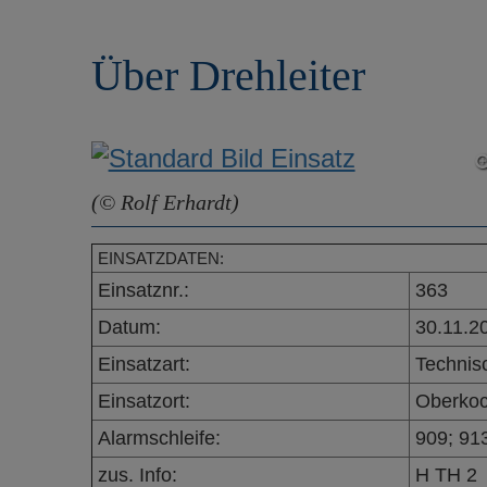
r
e
i
n
Über Drehleiter
n
g
e
n
(© Rolf Erhardt)
EINSATZDATEN:
Einsatznr.:
363
Datum:
30.11.2
Einsatzart:
Technisc
Einsatzort:
Oberko
Alarmschleife:
909; 91
zus. Info:
H TH 2