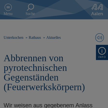
D
i
Menu
Suche
r
e
k
t
z
Unterkochen
Rathaus
Aktuelles
u
m
I
Abbrennen von
n
h
pyrotechnischen
a
l
Gegenständen
t
s
(Feuerwerkskörpern)
p
r
i
n
Wir weisen aus gegebenem Anlass
g