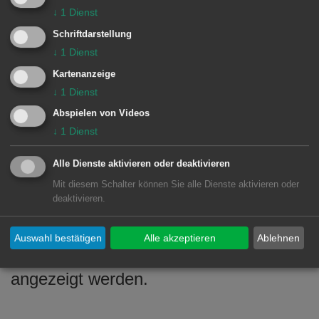
↓
1
Dienst
Schriftdarstellung
↓
1
Dienst
Die Bürgerinnen und Bürger werden,
Kartenanzeige
auch im Interesse der eigenen
↓
1
Dienst
Sicherheit und unter Rücksichtnahme
Abspielen von Videos
auf die Nachbarschaft, um Verständnis
↓
1
Dienst
und Einsicht gebeten.
Alle Dienste aktivieren oder deaktivieren
Mit diesem Schalter können Sie alle Dienste aktivieren oder
deaktivieren.
Zuwiderhandlungen können gerne dem
Bezirksamt Unterkochen gemeldet oder
Auswahl bestätigen
Alle akzeptieren
Ablehnen
beim Polizeiposten Oberkochen
angezeigt werden.