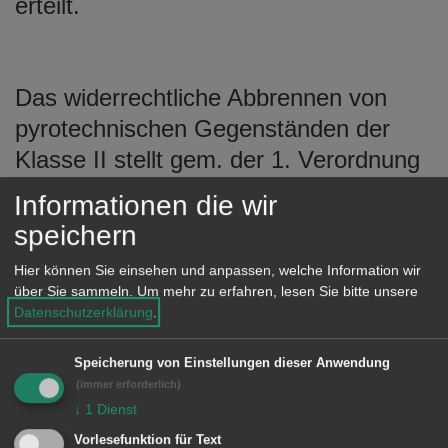
erteilt.
Das widerrechtliche Abbrennen von
pyrotechnischen Gegenständen der
Klasse II stellt gem. der 1. Verordnung
zum Sprengstoffgesetz (1. SprengV)
Informationen die wir
eine Ordnungswidrigkeit dar. Diese
speichern
kann mit einer Geldbuße bis zu
Hier können Sie einsehen und anpassen, welche Information wir
50.000,00 € belegt werden.
über Sie sammeln.
Um mehr zu erfahren, lesen Sie bitte unsere
Unabhängig davon kann bei
Datenschutzerklärung
.
Lärmbelästigungen eine
Speicherung von Einstellungen dieser Anwendung
Ordnungswidrigkeit gegeben sein, die
(immer erforderlich)
mit einer Geldbuße bis zu 5.000,00 €
↓
1
Dienst
geahndet werden kann.
Vorlesefunktion für Text