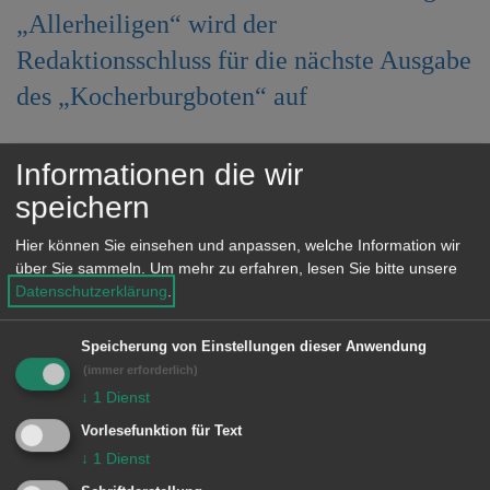
e
„Allerheiligen“ wird der
n
Redaktionsschluss für die nächste Ausgabe
des „Kocherburgboten“ auf
Montag, 31. Oktober 2011, 10 Uhr,
Informationen die wir
speichern
vorverlegt!
Hier können Sie einsehen und anpassen, welche Information wir
über Sie sammeln.
Um mehr zu erfahren, lesen Sie bitte unsere
Die Zustellung des Mitteilungsblattes
Datenschutzerklärung
.
erfolgt am Donnerstag, 3. November 2011,
ab 16 Uhr.
Speicherung von Einstellungen dieser Anwendung
(immer erforderlich)
↓
1
Dienst
Wir bitten um Kenntnisnahme.
Vorlesefunktion für Text
↓
1
Dienst