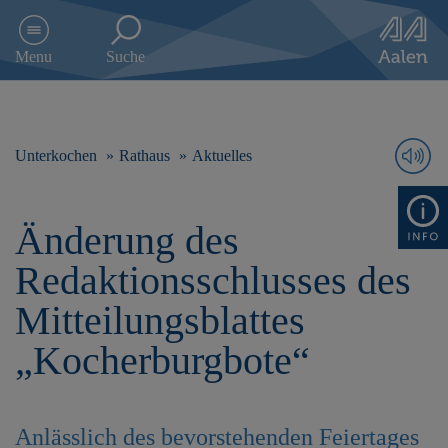
D
i
Menu
Suche
r
e
k
t
z
Unterkochen
Rathaus
Aktuelles
u
m
I
Änderung des
n
h
Redaktionsschlusses des
a
l
Mitteilungsblattes
t
s
„Kocherburgbote“
p
r
i
n
Anlässlich des bevorstehenden Feiertages
g