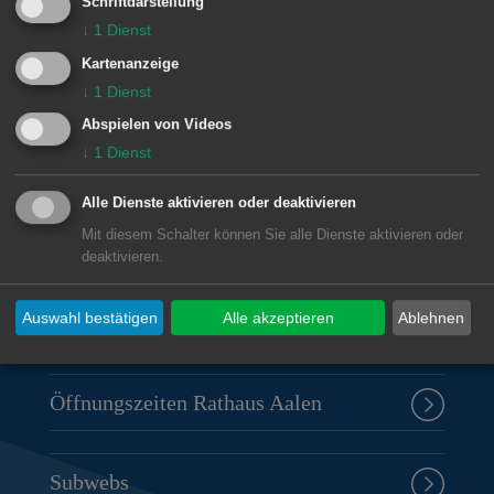
Schriftdarstellung
↓
1
Dienst
© Stadt Aalen, 18.10.2011
Kartenanzeige
↓
1
Dienst
Abspielen von Videos
↓
1
Dienst
Unsere Anschrift
Alle Dienste aktivieren oder deaktivieren
Rathaus Aalen
Mit diesem Schalter können Sie alle Dienste aktivieren oder
Marktplatz 30
deaktivieren.
73430
Aalen
07361 52-0
Auswahl bestätigen
Alle akzeptieren
Ablehnen
presseamt@aalen.de
Öffnungszeiten Rathaus Aalen
Subwebs