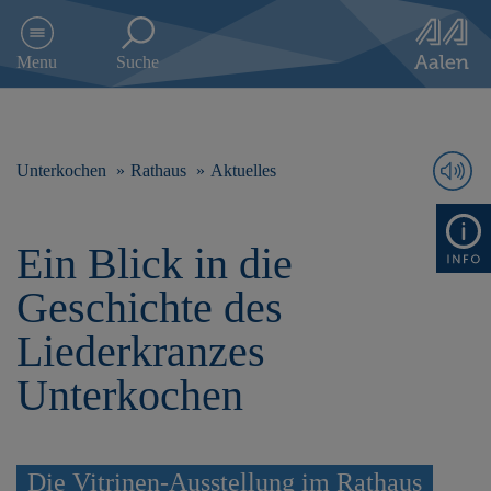
D
i
Menu
Suche
r
e
k
t
z
Unterkochen
Rathaus
Aktuelles
u
m
I
Ein Blick in die
n
h
Geschichte des
a
l
Liederkranzes
t
s
Unterkochen
p
r
i
n
Die Vitrinen-Ausstellung im Rathaus
g