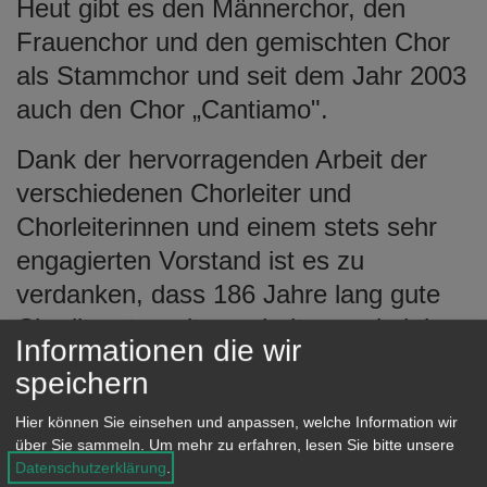
Heut gibt es den Männerchor, den
Frauenchor und den gemischten Chor
als Stammchor und seit dem Jahr 2003
auch den Chor „Cantiamo".
Dank der hervorragenden Arbeit der
verschiedenen Chorleiter und
Chorleiterinnen und einem stets sehr
engagierten Vorstand ist es zu
verdanken, dass 186 Jahre lang gute
Chorliteratur mit geschulten und aktiven
Informationen die wir
Sängerinnen und Sängern für die
speichern
Unterkochener Bevölkerung zu hören
Hier können Sie einsehen und anpassen, welche Information wir
waren und sind.
über Sie sammeln.
Um mehr zu erfahren, lesen Sie bitte unsere
Datenschutzerklärung
.
Bei traditionellen Veranstaltungen der