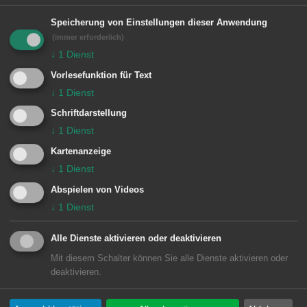
Gemeinde und vor allem auch bei
Speicherung von Einstellungen dieser Anwendung
diversen Konzerten lassen die Chöre
(immer erforderlich)
↓
1
Dienst
ihre Stimmen erklingen und das unter
Vorlesefunktion für Text
dem Motto „Singen in der
↓
1
Dienst
Gemeinschaft macht Freude und hält
Schriftdarstellung
jung".
↓
1
Dienst
Davon kann man sich auf den
Kartenanzeige
↓
1
Dienst
ausgestellten Fotos überzeugen.
Abspielen von Videos
Weil das Singen auch die Gesundheit
↓
1
Dienst
fördert, sind alle herzlich eingeladen,
Alle Dienste aktivieren oder deaktivieren
nicht nur die Ausstellung zu besuchen,
Mit diesem Schalter können Sie alle Dienste aktivieren oder
sondern vielleicht auch mal bei einem
deaktivieren.
Probenbesuch bei einem der Chöre