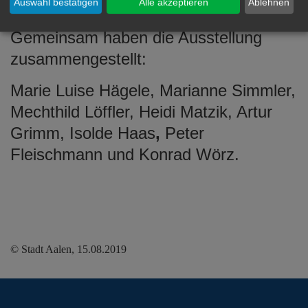
vorbei zu schauen.
Auswahl bestätigen
Alle akzeptieren
Ablehnen
Gemeinsam haben die Ausstellung
zusammengestellt:
Marie Luise Hägele, Marianne Simmler,
Mechthild Löffler, Heidi Matzik, Artur
Grimm, Isolde Haas
,
Peter
Fleischmann und Konrad Wörz.
© Stadt Aalen, 15.08.2019