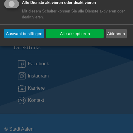
Alle Dienste aktivieren oder deaktivieren
Öffnungszeiten Rathaus Aalen
Mit diesem Schalter können Sie alle Dienste aktivieren oder
deaktivieren.
Subwebs
Auswahl bestätigen
Alle akzeptieren
Ablehnen
Direktlinks
Facebook
Instagram
Karriere
Kontakt
© Stadt Aalen