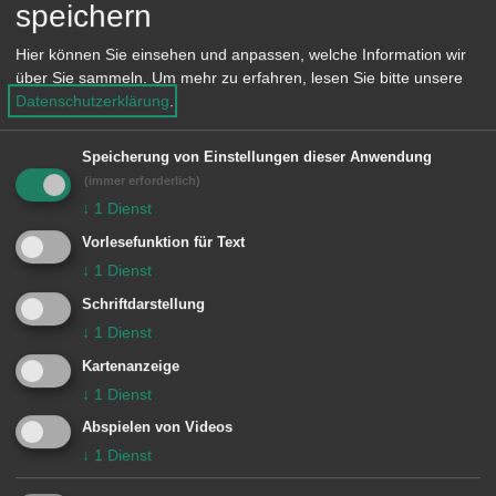
speichern
e
fälschlicherweise Freitag, 7. Januar
n
Hier können Sie einsehen und anpassen, welche Information wir
2005 abgedruckt.
über Sie sammeln.
Um mehr zu erfahren, lesen Sie bitte unsere
Datenschutzerklärung
.
© Stadt Aalen, 28.12.2004
Speicherung von Einstellungen dieser Anwendung
(immer erforderlich)
↓
1
Dienst
Vorlesefunktion für Text
Unsere Anschrift
↓
1
Dienst
Schriftdarstellung
Rathaus Aalen
↓
1
Dienst
Marktplatz 30
Kartenanzeige
73430
Aalen
↓
1
Dienst
07361 52-0
Abspielen von Videos
presseamt@aalen.de
↓
1
Dienst