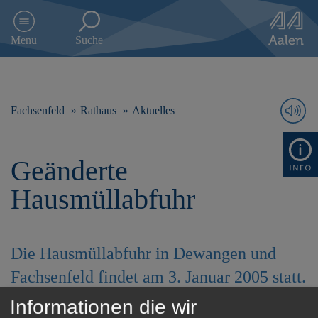
D
i
Menu
Suche
r
e
k
t
z
Fachsenfeld
Rathaus
Aktuelles
u
m
I
Geänderte
n
h
Hausmüllabfuhr
a
l
t
s
Die Hausmüllabfuhr in Dewangen und
p
r
Fachsenfeld findet am 3. Januar 2005 statt.
i
n
Informationen die wir
Im Mitteilungsblatt wurde
g