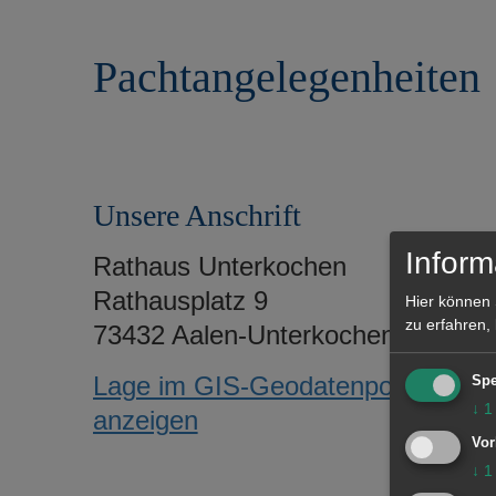
r
e
i
n
Pachtangelegenheiten
n
g
e
n
Unsere Anschrift
Inform
Rathaus Unterkochen
Rathausplatz 9
Hier können 
zu erfahren,
73432 Aalen-Unterkochen
Lage im GIS-Geodatenportal
Spe
↓
1
anzeigen
Vor
↓
1