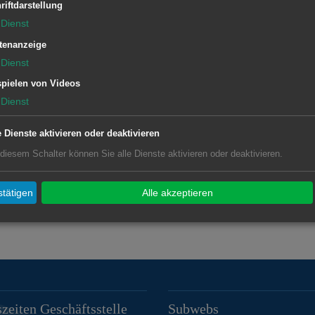
riftdarstellung
Geschäftsstelle Waldhausen
Dienst
tenanzeige
Rathaus Hofen
Dienst
Immobilien,
pielen von Videos
Dienst
Grundstücksverkehr, Pacht
d
e Dienste aktivieren oder deaktivieren
 diesem Schalter können Sie alle Dienste aktivieren oder deaktivieren.
tätigen
Alle akzeptieren
zeiten Geschäftsstelle
Subwebs