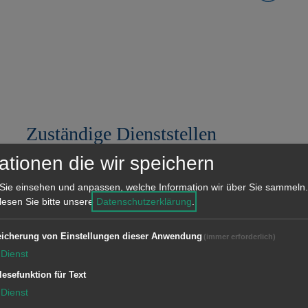
Zuständige Dienststellen
ationen die wir speichern
Bezirksamt Unterkochen
Sie einsehen und anpassen, welche Information wir über Sie sammeln.
Bezirksamt Wasseralfingen
 lesen Sie bitte unsere
Datenschutzerklärung
.
Geschäftsstelle Dewangen
icherung von Einstellungen dieser Anwendung
(immer erforderlich)
Dienst
Geschäftsstelle Ebnat
lesefunktion für Text
Geschäftsstelle Fachsenfeld
Dienst