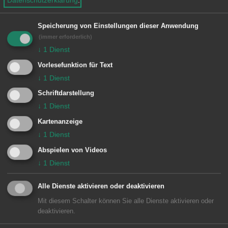
ein- und mehrtägige Radtouren, Inline-
Ausfahrten, Ausflüge, Clubabende,
Speicherung von Einstellungen dieser Anwendung
Schießwettbewerbe, Kegelabende und
(immer erforderlich)
die Teilnahme an Fußball- und
↓
1
Dienst
Handballturnieren an.
Vorlesefunktion für Text
↓
1
Dienst
Schriftdarstellung
Für Jugendliche besteht neben diesem
↓
1
Dienst
Angebot noch die Möglichkeit, sich an
Kartenanzeige
den Aktivitäten der Jugendgruppe zu
↓
1
Dienst
beteiligen.
Abspielen von Videos
Werden Sie Mitglied beim SCB !
↓
1
Dienst
Alle Dienste aktivieren oder deaktivieren
Zu allen Veranstaltungen sind auch
Mit diesem Schalter können Sie alle Dienste aktivieren oder
Gäste herzlich willkommen!
deaktivieren.