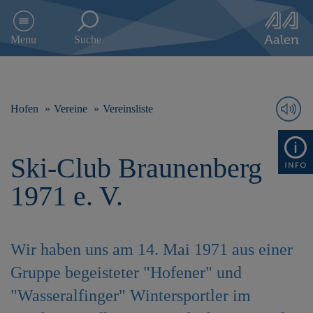
D
i
Menu
Suche
r
e
k
t
z
Hofen
Vereine
Vereinsliste
u
m
I
Ski-Club Braunenberg
n
h
1971 e. V.
a
l
t
s
Wir haben uns am 14. Mai 1971 aus einer
p
r
Gruppe begeisteter "Hofener" und
i
"Wasseralfinger" Wintersportler im
n
g