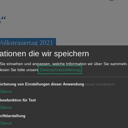
s“
olkstrauertag 2021
ationen die wir speichern
legung am Kriegerdenkmal hatte
Sie einsehen und anpassen, welche Information wir über Sie sammeln.
e Unterkochener*innen sowie die
 lesen Sie bitte unsere
Datenschutzerklärung
.
t und Frau Tamm, begrüßt. Gemeinsam
icherung von Einstellungen dieser Anwendung
(immer erforderlich)
schale niedergelegt, begleitet vom
Dienst
s Musikvereins Unterkochen. In aller
lesefunktion für Text
spalier der Kameraden unserer
Dienst
n die gefallenen Unterkochener
riftdarstellung
n Konflikten und Kriegen in aller Welt
Dienst