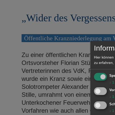
r
e
i
n
„Wider des Vergessen
n
g
e
n
Öffentliche Kranzniederlegung am V
Inform
Zu einer öffentlichen Kranznieder
Hier können 
Ortsvorsteher Florian Stütz einig
zu erfahren,
Vertreterinnen des VdK, Frau Al
Spe
wurde ein Kranz sowie eine Blumen
↓
1
Solotrompeter Alexander Aigner de
Vor
Stille, umrahmt von einem Fackel
↓
1
Unterkochener Feuerwehr, wurde a
Sch
Vorfahren wie auch allen Opfern vo
↓
1