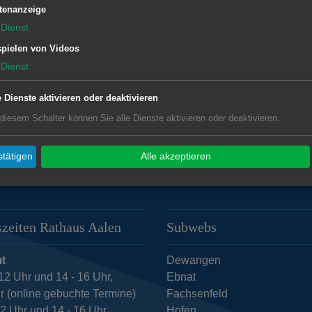
tenanzeige
Dienst
pandemiebedingt in neuem Format
pielen von Videos
genommen haben, gilt ein besonderer
Dienst
e Dienste aktivieren oder deaktivieren
 diesem Schalter können Sie alle Dienste aktivieren oder deaktivieren.
tätigen
Alle akzeptieren
zeiten Rathaus Aalen
Subwebs
t
Dewangen
12 Uhr und 14 - 16 Uhr,
Ebnat
r (online gebuchte Termine)
Fachsenfeld
12 Uhr und 14 - 16 Uhr
Hofen