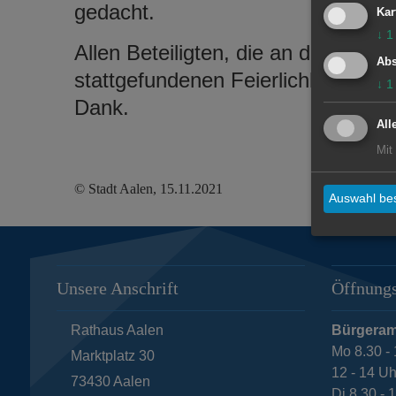
gedacht.
Kar
↓
1
Allen Beteiligten, die an dieser 
Abs
stattgefundenen Feierlichkeit teil
↓
1
Dank.
All
Mit
© Stadt Aalen, 15.11.2021
Auswahl bes
Unsere Anschrift
Öffnungs
Rathaus Aalen
Bürgeram
Mo 8.30 - 
Marktplatz 30
12 - 14 Uh
73430
Aalen
Di 8.30 - 