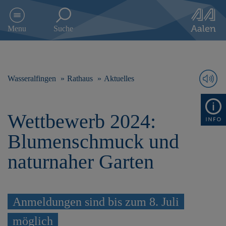
D
i
Menu
Suche
r
e
k
t
z
Wasseralfingen
Rathaus
Aktuelles
u
m
I
Wettbewerb 2024:
n
h
Blumenschmuck und
a
l
naturnaher Garten
t
s
p
r
Anmeldungen sind bis zum 8. Juli
i
n
möglich
g