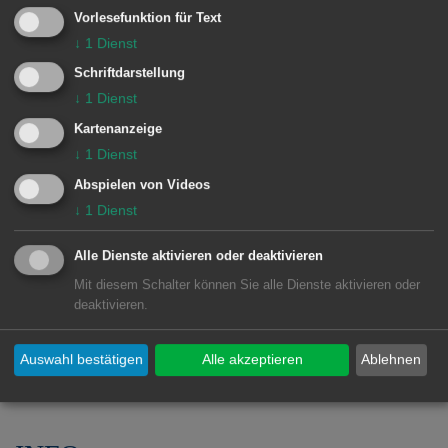
Teilnehmenden, deren Blumenschmuck
Vorlesefunktion für Text
↓
1
Dienst
oder naturnaher Garten bewertet
Schriftdarstellung
werden konnte, erhalten eine Urkunde
↓
1
Dienst
sowie einen attraktiven Preis. Bei der
Kartenanzeige
Bewertung des Naturnahen Gartens
↓
1
Dienst
werden die drei besten Gärten
Abspielen von Videos
prämiert. Die Stadt Aalen freut sich auf
↓
1
Dienst
vielfältige Gestaltungsideen und
Alle Dienste aktivieren oder deaktivieren
wünscht allen Hobby-Gärtnern einen
Mit diesem Schalter können Sie alle Dienste aktivieren oder
schönen Sommer, viel Freude bei der
deaktivieren.
Gartenarbeit sowie mit dem blühenden
Blumenschmuck.
Auswahl bestätigen
Alle akzeptieren
Ablehnen