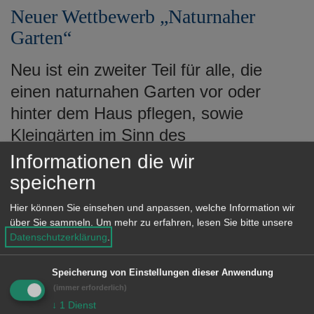
Neuer Wettbewerb „Naturnaher
Garten“
Neu ist ein zweiter Teil für alle, die
einen naturnahen Garten vor oder
hinter dem Haus pflegen, sowie
Kleingärten im Sinn des
Bundeskleingartengesetzes. Auch
Informationen die wir
artenreiche Dach- und
speichern
Fassadenbegrünungen können in die
Hier können Sie einsehen und anpassen, welche Information wir
Bewertung mit eingehen. Eine
über Sie sammeln.
Um mehr zu erfahren, lesen Sie bitte unsere
Datenschutzerklärung
.
fachkundige Jury wird die Auswertung
vornehmen und sich nach
Speicherung von Einstellungen dieser Anwendung
Terminvereinbarung auch vor Ort einen
(immer erforderlich)
↓
1
Dienst
Eindruck verschaffen. Alle