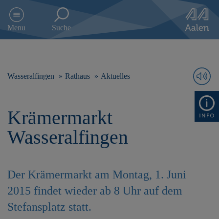
D
i
Menu
Suche
r
e
k
t
z
Wasseralfingen
Rathaus
Aktuelles
u
m
I
Krämermarkt
n
h
Wasseralfingen
a
l
t
s
Der Krämermarkt am Montag, 1. Juni
p
r
2015 findet wieder ab 8 Uhr auf dem
i
Stefansplatz statt.
n
g