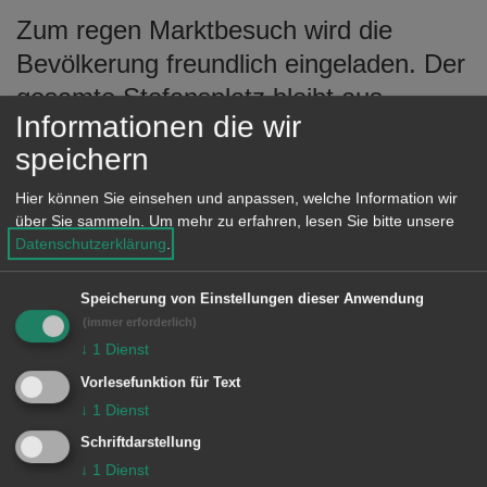
e
Zum regen Marktbesuch wird die
n
Bevölkerung freundlich eingeladen. Der
gesamte Stefansplatz bleibt aus
Informationen die wir
diesem Grund für den Autoverkehr an
speichern
diesem Montag von 6 Uhr bis 20 Uhr
gesperrt.
Hier können Sie einsehen und anpassen, welche Information wir
über Sie sammeln.
Um mehr zu erfahren, lesen Sie bitte unsere
Datenschutzerklärung
.
Wir bitten um Beachtung und
Einhaltung der
Speicherung von Einstellungen dieser Anwendung
(immer erforderlich)
Verkehrsbeschränkungen.
↓
1
Dienst
Vorlesefunktion für Text
↓
1
Dienst
© Stadt Aalen, 12.05.2015
Schriftdarstellung
↓
1
Dienst