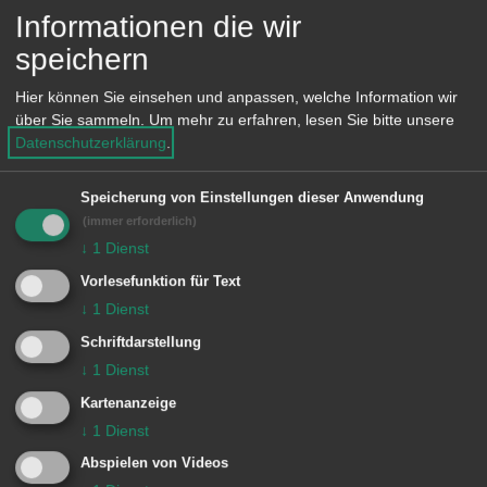
Hieraus entstanden verschiedene
Informationen die wir
Projekte. 2007 brachte Martina Ebel die
speichern
Gäste mit ihrer Rikscha-Aktion
Hier können Sie einsehen und anpassen, welche Information wir
kostenlos zur Vesperkirche.
über Sie sammeln.
Um mehr zu erfahren, lesen Sie bitte unsere
Datenschutzerklärung
.
In den nächsten Jahre folgten
Installationen auf dem großflächigen
Speicherung von Einstellungen dieser Anwendung
(immer erforderlich)
Kreisel in Richtung Wasseralfingen: die
↓
1
Dienst
„Ruheliegen“ mitten im Verkehr, das
Vorlesefunktion für Text
bunte „Himmelszelt“ oder 2015 die
↓
1
Dienst
Installation mit Straßenlaterne, Tellern
Schriftdarstellung
und Fadenvorhang. Auch in diesem
↓
1
Dienst
Jahr verweist die „Lichtinstallation mit
Kartenanzeige
Zwerfchen“ auf die Wasseralfinger
↓
1
Dienst
Vesperkirche 2016.
Abspielen von Videos