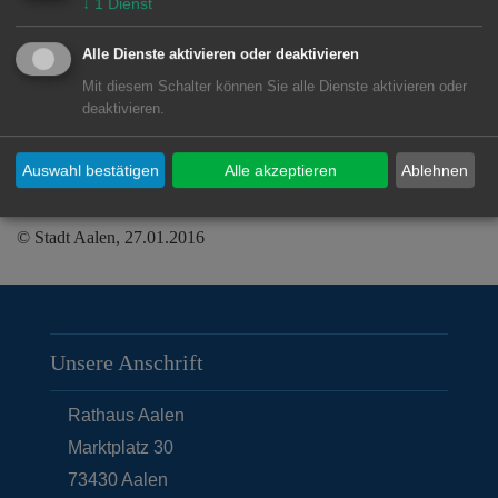
↓
1
Dienst
Die Stadt Aalen unterstützt diese
Alle Dienste aktivieren oder deaktivieren
Kunstaktion vor allem auch unter dem
Mit diesem Schalter können Sie alle Dienste aktivieren oder
Gesichtspunkt der Verknüpfung von
deaktivieren.
Kunst mit sozialem Engagement.
Auswahl bestätigen
Alle akzeptieren
Ablehnen
© Stadt Aalen, 27.01.2016
Unsere Anschrift
Rathaus Aalen
Marktplatz 30
73430
Aalen