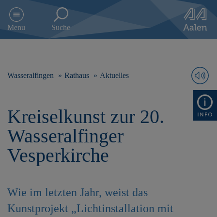
D
i
Menu
Suche
r
e
k
t
z
Wasseralfingen
Rathaus
Aktuelles
u
m
I
Kreiselkunst zur 20.
n
h
Wasseralfinger
a
l
Vesperkirche
t
s
p
r
Wie im letzten Jahr, weist das
i
n
Kunstprojekt „Lichtinstallation mit
g