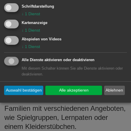
Aalen e. V. durften den symbolischen
Schriftdarstellung
Scheck von Kulturamtsleiter Dr. Roland
↓
1
Dienst
Schurig und Wolfgang Fimpel von der
Kartenanzeige
katholischen Kirchengemeinde
↓
1
Dienst
entgegennehmen.
Abspielen von Videos
↓
1
Dienst
Die Organisatoren zeigten sich dankbar
Alle Dienste aktivieren oder deaktivieren
für die großzügige Unterstützung der
Mit diesem Schalter können Sie alle Dienste aktivieren oder
Besucherinnen und Besucher und
deaktivieren.
freuen sich, dass der Erlös einem
guten Zweck zugutekommt. Der
Auswahl bestätigen
Alle akzeptieren
Ablehnen
Kinderschutzbund fördert und entlastet
Familien mit verschiedenen Angeboten,
wie Spielgruppen, Lernpaten oder
einem Kleiderstübchen.