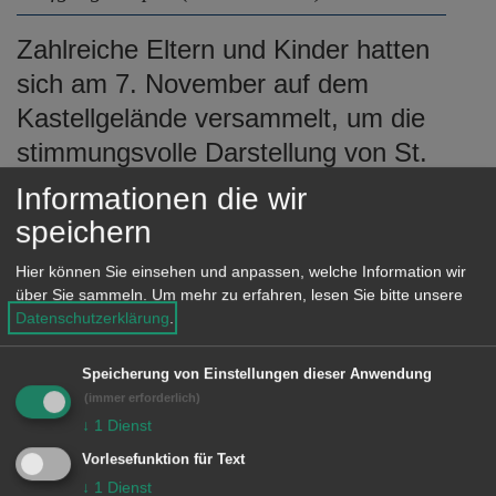
Zahlreiche Eltern und Kinder hatten
sich am 7. November auf dem
Kastellgelände versammelt, um die
stimmungsvolle Darstellung von St.
Martin zu erleben, der seinen Mantel
Informationen die wir
mit einem Bettler teilte. Die
speichern
Veranstaltung war von der Stadt Aalen
Hier können Sie einsehen und anpassen, welche Information wir
in Zusammenarbeit mit den
über Sie sammeln.
Um mehr zu erfahren, lesen Sie bitte unsere
Datenschutzerklärung
.
evangelischen und katholischen
Kirchengemeinden organisiert worden
Speicherung von Einstellungen dieser Anwendung
und erfreute sich großer Resonanz.
(immer erforderlich)
↓
1
Dienst
Monika Schiewe und Roswitha
Vorlesefunktion für Text
Andritschky vom Kinderschutzbund
↓
1
Dienst