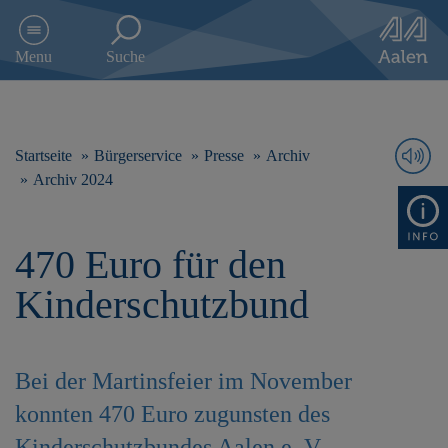
D
i
Menu
Suche
r
e
k
t
z
Startseite
Bürgerservice
Presse
Archiv
u
Archiv 2024
m
I
n
470 Euro für den
h
a
Kinderschutzbund
l
t
s
p
Bei der Martinsfeier im November
r
i
konnten 470 Euro zugunsten des
n
g
Kinderschutzbundes Aalen e. V.