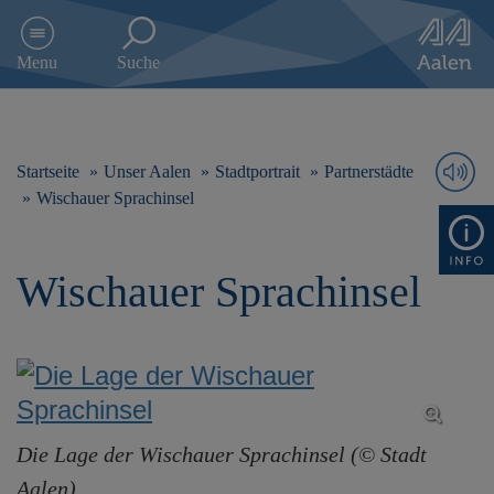
D
i
Menu
Suche
r
e
k
t
z
Startseite
Unser Aalen
Stadtportrait
Partnerstädte
u
Wischauer Sprachinsel
m
I
n
Wischauer Sprachinsel
h
a
l
t
s
p
r
i
Die Lage der Wischauer Sprachinsel (© Stadt
n
Aalen)
g