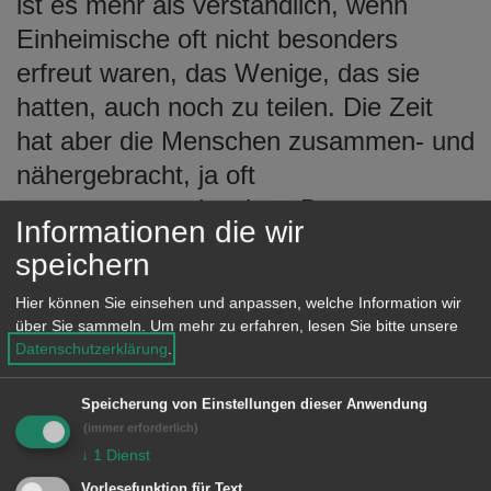
ist es mehr als verständlich, wenn
Einheimische oft nicht besonders
erfreut waren, das Wenige, das sie
hatten, auch noch zu teilen. Die Zeit
hat aber die Menschen zusammen- und
nähergebracht, ja oft
zusammengeschweisst. Der
Informationen die wir
wirtschaftliche Aufschwung war bald zu
speichern
spüren und die Vertriebenen fühlten
Hier können Sie einsehen und anpassen, welche Information wir
sich angekommen und angenommen.
über Sie sammeln.
Um mehr zu erfahren, lesen Sie bitte unsere
Datenschutzerklärung
.
Speicherung von Einstellungen dieser Anwendung
Aalen übernimmt Patenschaft
(immer erforderlich)
↓
1
Dienst
Vorlesefunktion für Text