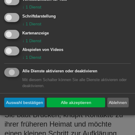
Orginaltrachten der Wischauer (© Stadt Aalen)
↓
1
Dienst
Schriftdarstellung
Die Stadtverwaltung Aalen hat am 13.
↓
1
Dienst
September 1980 die offizielle
Kartenanzeige
Patenschaft der "Wischauer"
↓
1
Dienst
übernommen.
Abspielen von Videos
↓
1
Dienst
Die Gemeinschaft Wischauer
Alle Dienste aktivieren oder deaktivieren
Patenschaft e.V. bestückt
Mit diesem Schalter können Sie alle Dienste aktivieren oder
Ausstellungen und Museen und fördert
deaktivieren.
junge Menschen, die sich mit der
Auswahl bestätigen
Alle akzeptieren
Ablehnen
Wischauer Geschichte beschäftigen.
Sie baut Brücken, knüpft Kontakte zu
ihrer früheren Heimat und möchte
einen kleinen Schritt zur Aufklärung