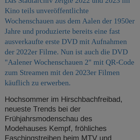
Das Stadtarchiv zeigte 2022 und 2023 im
e
Kino teils unveröffentlichte
n
Wochenschauen aus dem Aalen der 1950er
Jahre und produzierte bereits eine fast
ausverkaufte erste DVD mit Aufnahmen
der 2022er Filme. Nun ist auch die DVD
"Aalener Wochenschauen 2" mit QR-Code
zum Streamen mit den 2023er Filmen
käuflich zu erwerben.
Hochsommer im Hirschbachfreibad,
neueste Trends bei der
Frühjahrsmodenschau des
Modehauses Kempf, fröhliches
Faschingstreiben beim MTV und