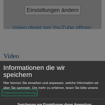
Einstellungen ändern
Video direkt bei YouTube öffnen.
Video
Dieses Video kann auf Grund
Informationen die wir
Ihrer Datenschutz-Einstellungen
speichern
nicht abgespielt werden.
Hier können Sie einsehen und anpassen, welche Information wir
über Sie sammeln.
Um mehr zu erfahren, lesen Sie bitte unsere
Datenschutzerklärung
.
Einstellungen ändern
Speicherung von Einstellungen dieser Anwendung