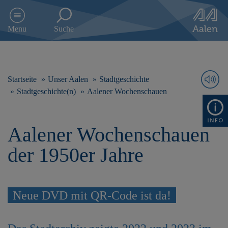
D
i
Menu
Suche
r
e
k
t
z
Startseite
Unser Aalen
Stadtgeschichte
u
Stadtgeschichte(n)
Aalener Wochenschauen
m
I
n
Aalener Wochenschauen
h
a
der 1950er Jahre
l
t
s
p
r
Neue DVD mit QR-Code ist da!
i
n
g