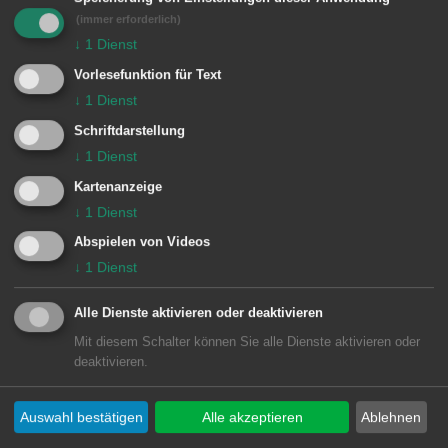
(immer erforderlich)
Video direkt bei YouTube öffnen.
↓
1
Dienst
Vorlesefunktion für Text
↓
1
Dienst
Schriftdarstellung
↓
1
Dienst
Video
Kartenanzeige
Dieses Video kann auf Grund
↓
1
Dienst
Ihrer Datenschutz-Einstellungen
Abspielen von Videos
↓
1
Dienst
nicht abgespielt werden.
Alle Dienste aktivieren oder deaktivieren
Mit diesem Schalter können Sie alle Dienste aktivieren oder
Einstellungen ändern
deaktivieren.
Auswahl bestätigen
Alle akzeptieren
Ablehnen
Video direkt bei YouTube öffnen.