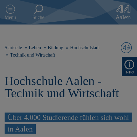
D
i
Menu
Suche
r
e
k
t
z
Startseite
Leben
Bildung
Hochschulstadt
u
Technik und Wirtschaft
m
I
n
Hochschule Aalen -
h
a
Technik und Wirtschaft
l
t
s
p
r
Über 4.000 Studierende fühlen sich wohl
i
in Aalen
n
g