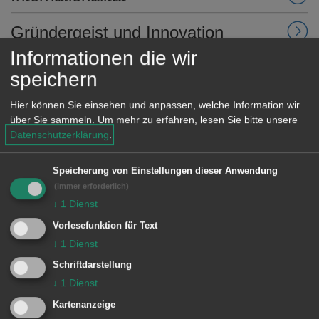
Gründergeist und Innovation
Informationen die wir
Geschichte der Hochschule
speichern
Hier können Sie einsehen und anpassen, welche Information wir
über Sie sammeln.
Um mehr zu erfahren, lesen Sie bitte unsere
Datenschutzerklärung
.
Link
Speicherung von Einstellungen dieser Anwendung
Weitere Informationen gibt es auf
(immer erforderlich)
der Website der Hochschule
↓
1
Dienst
Vorlesefunktion für Text
↓
1
Dienst
Schriftdarstellung
Unsere Anschrift
↓
1
Dienst
Beethovenstraße 1
Kartenanzeige