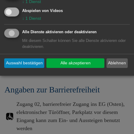
↓
1
Dienst
73430 Aalen
Abspielen von Videos
Telefon: 07361 5 76-21 02 oder 07361
↓
1
Dienst
5 76-24 50
Alle Dienste aktivieren oder deaktivieren
Fax: 07361 576-2250
Mit diesem Schalter können Sie alle Dienste aktivieren oder
E-Mail:
info@hs-aalen.de
deaktivieren.
Lage im GIS-Geodatenportal anzeigen
Auswahl bestätigen
Alle akzeptieren
Ablehnen
Angaben zur Barrierefreiheit
Zugang 02, barrierefreier Zugang ins EG (Osten),
elektronischer Türöffner, Parkplatz vor diesem
Eingang kann zum Ein- und Aussteigen benutzt
werden