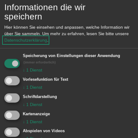
vollendeten
Für Kinder ab 3 Jahren
Informationen die wir
1. Lebensjahr bis zum
bis zum Schuleintritt
speichern
3. Lebensjahr
Öffnungszeiten: 07:00 –
Öffnungszeiten: 07:00 –
16:00 Uhr
Hier können Sie einsehen und anpassen, welche Information wir
17:00 Uhr
Mit Frühstück,
über Sie sammeln.
Um mehr zu erfahren, lesen Sie bitte unsere
Mit Frühstück,
Mittagessen und
Datenschutzerklärung
.
Mittagessen und
Nachmittagsimbis
Nachmittagsimbiss
Speicherung von Einstellungen dieser Anwendung
(immer erforderlich)
In dem nebenstehenden Link „
Unsere
↓
1
Dienst
Profile und Bildungseinrichtungen
“
Vorlesefunktion für Text
↓
1
Dienst
geben wir Ihnen einen Einblick wie
Schriftdarstellung
unsere Kinder die Welt erkunden und
↓
1
Dienst
entdecken.
Kartenanzeige
↓
1
Dienst
Abspielen von Videos