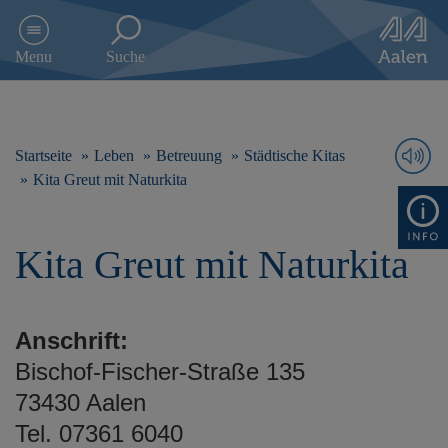
D
i
Menu
Suche
r
e
k
t
z
Startseite
Leben
Betreuung
Städtische Kitas
u
Kita Greut mit Naturkita
m
I
n
Kita Greut mit Naturkita
h
a
l
t
Anschrift:
s
p
Bischof-Fischer-Straße 135
r
73430 Aalen
i
n
Tel. 07361 6040
g