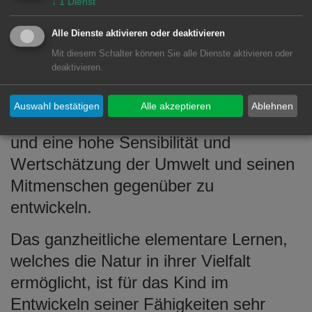
↓
1
Dienst
Unsere
Naturkita
Alle Dienste aktivieren oder deaktivieren
Naturkita Greut (© Stadt Aalen)
bietet dem
Mit diesem Schalter können Sie alle Dienste aktivieren oder
deaktivieren.
Kind die
Möglichkeit frei von räumlichen
Auswahl bestätigen
Alle akzeptieren
Ablehnen
Grenzen dem Kita-Alltag zu begegnen
und eine hohe Sensibilität und
Wertschätzung der Umwelt und seinen
Mitmenschen gegenüber zu
entwickeln.
Das ganzheitliche elementare Lernen,
welches die Natur in ihrer Vielfalt
ermöglicht, ist für das Kind im
Entwickeln seiner Fähigkeiten sehr