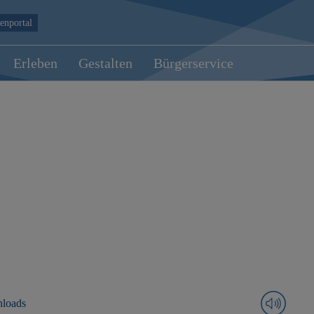
enportal
Erleben
Gestalten
Bürgerservice
loads