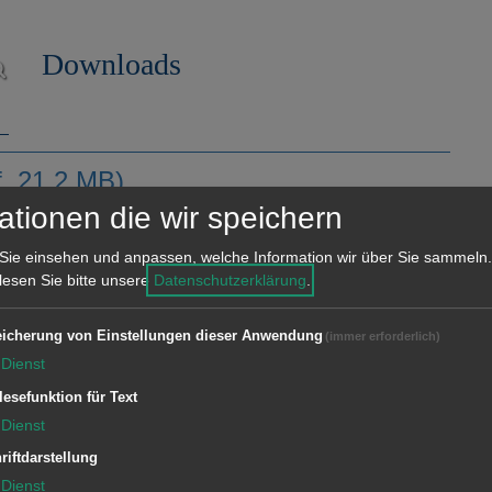
Downloads
f, 21.2 MB)
ationen die wir speichern
Sie einsehen und anpassen, welche Information wir über Sie sammeln.
 lesen Sie bitte unsere
Datenschutzerklärung
.
Downloads
icherung von Einstellungen dieser Anwendung
(immer erforderlich)
Dienst
lesefunktion für Text
(pdf, 1.1 MB)
Dienst
riftdarstellung
Dienst