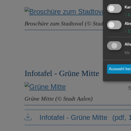
Kar
↓
1
Broschüre zum Stadtoval (© Stadt Aalen)
Abs
↓
1
All
Mit
Auswahl bes
Infotafel - Grüne Mitte
Grüne Mitte (© Stadt Aalen)
Infotafel - Grüne Mitte
(pdf, 