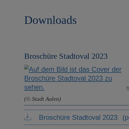
r
e
i
n
Downloads
n
g
e
n
Broschüre Stadtoval 2023
(© Stadt Aalen)
Broschüre Stadtoval 2023
(p