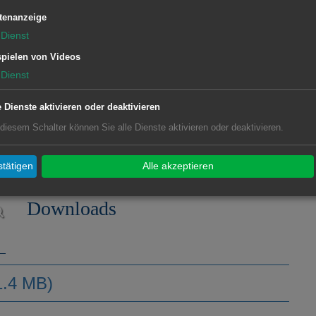
tenanzeige
Projektgebiet
Dienst
Lage und Atmosphäre
pielen von Videos
Dienst
Ziele
Planungskonzept
e Dienste aktivieren oder deaktivieren
 diesem Schalter können Sie alle Dienste aktivieren oder deaktivieren.
tätigen
Alle akzeptieren
Downloads
1.4 MB)