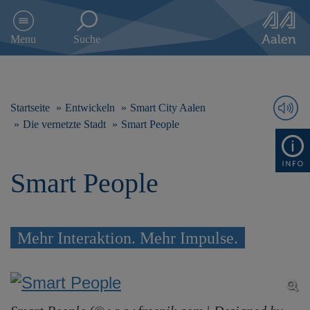
D
i
Menu
Suche
r
e
k
t
z
Startseite
Entwickeln
Smart City Aalen
u
Die vernetzte Stadt
Smart People
m
I
n
Smart People
h
a
l
t
s
Mehr Interaktion. Mehr Impulse.
p
r
i
n
g