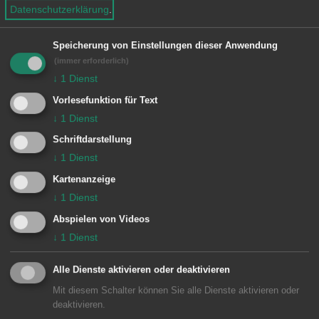
Datenschutzerklärung
.
Technologien für alle
Bevölkerungsgruppen
Speicherung von Einstellungen dieser Anwendung
(immer erforderlich)
↓
1
Dienst
Maßnahmen:
Vorlesefunktion für Text
↓
1
Dienst
Umgesetzt
Schriftdarstellung
↓
1
Dienst
Online-Seminare der VHS
Kartenanzeige
Digitales Lernen / digitale Ausbildung
↓
1
Dienst
als Angebot der IHK
Abspielen von Videos
↓
1
Dienst
Vielzahl an Studiengängen an der
Hochschule zu Zukunftsthemen wie
Alle Dienste aktivieren oder deaktivieren
Internet der Dinge, Machine Learning,
Mit diesem Schalter können Sie alle Dienste aktivieren oder
deaktivieren.
Digital Health Management