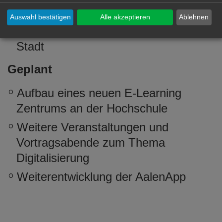
Walk & Surf: virtueller Standrundgang
Auswahl bestätigen
Alle akzeptieren
Ablehnen
mit dem „Aalener Spion“ durch die
Stadt
Geplant
Aufbau eines neuen E-Learning
Zentrums an der Hochschule
Weitere Veranstaltungen und
Vortragsabende zum Thema
Digitalisierung
Weiterentwicklung der AalenApp