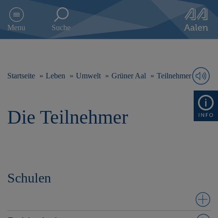
D
i
Menu
Suche
r
e
k
t
z
Startseite
Leben
Umwelt
Grüner Aal
Teilnehmer
u
m
I
Die Teilnehmer
n
h
a
l
t
s
p
Schulen
r
i
n
g