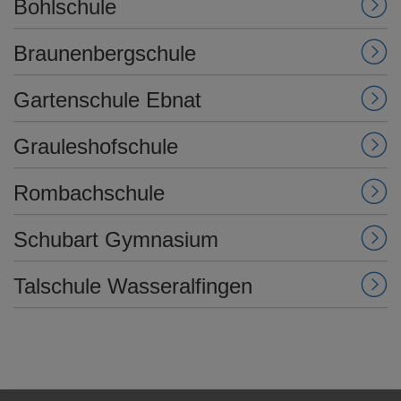
Bohlschule
e
n
Braunenbergschule
Gartenschule Ebnat
Grauleshofschule
Rombachschule
Schubart Gymnasium
Talschule Wasseralfingen
NO PLASTIC - Film der Rombachschule