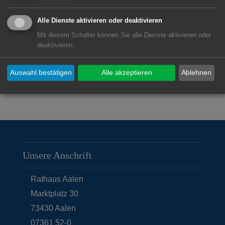
Einrichtungen
Alle Dienste aktivieren oder deaktivieren
Haus der Jugend
Mit diesem Schalter können Sie alle Dienste aktivieren oder
Hort an der Hofherrnschule
deaktivieren.
Weststadtzentrum
Auswahl bestätigen
Alle akzeptieren
Ablehnen
Unsere Anschrift
Rathaus Aalen
Marktplatz 30
73430
Aalen
07361 52-0