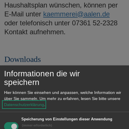
Haushaltsplan wünschen, können per
E-Mail unter
kaemmerei@aalen.de
oder telefonisch unter 07361 52-2328
Kontakt aufnehmen.
Downloads
Informationen die wir
CDU: Fraktionsvorsitzender
speichern
Thomas Wagenblast
(pdf,
260.9 KB)
Hier können Sie einsehen und anpassen, welche Information wir
über Sie sammeln.
Um mehr zu erfahren, lesen Sie bitte unsere
Datenschutzerklärung
.
Bündnis90/DIE GRÜNEN:
Fraktionsvorsitzende Sandra
Speicherung von Einstellungen dieser Anwendung
Bretzger
(pdf, 1.4 MB)
(immer erforderlich)