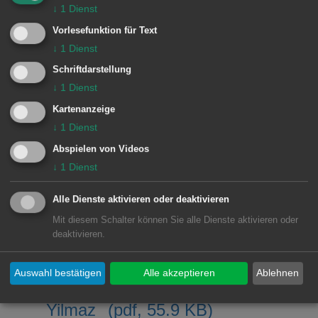
↓
1
Dienst
SPD: Fraktionsvorsitzender
Vorlesefunktion für Text
↓
1
Dienst
Hermann Schludi
(pdf, 189.2 KB)
Schriftdarstellung
Freie Wähler Aalen:
↓
1
Dienst
Fraktionsvorsitzender Claus
Kartenanzeige
↓
1
Dienst
Albrecht
(pdf, 208.3 KB)
Abspielen von Videos
AfD: Fraktionsvorsitzender
↓
1
Dienst
Andreas Lachnit
(pdf, 1.5 MB)
Alle Dienste aktivieren oder deaktivieren
Mit diesem Schalter können Sie alle Dienste aktivieren oder
Aktive Bürger: Stadtrat Norbert
deaktivieren.
Rehm
(pdf, 18.7 MB)
Auswahl bestätigen
Alle akzeptieren
Ablehnen
Vision Aalen: Stadträtin Seren
Yilmaz
(pdf, 55.9 KB)