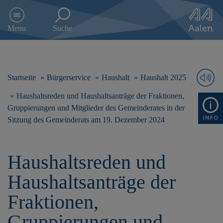
D
i
Menu
Suche
r
e
k
t
z
Startseite
Bürgerservice
Haushalt
Haushalt 2025
u
m
Haushaltsreden und Haushaltsanträge der Fraktionen,
I
Gruppierungen und Mitglieder des Gemeinderates in der
n
Sitzung des Gemeinderats am 19. Dezember 2024
h
a
l
Haushaltsreden und
t
s
Haushaltsanträge der
p
r
Fraktionen,
i
n
Gruppierungen und
g