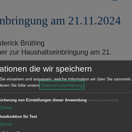
inbringung am 21.11.2024
erick Brütting
er zur Haushaltseinbringung am 21.
ationen die wir speichern
Sie einsehen und anpassen, welche Information wir über Sie sammeln.
 lesen Sie bitte unsere
Datenschutzerklärung
.
haltsplanentwurfs 2025
icherung von Einstellungen dieser Anwendung
(immer erforderlich)
Dienst
rick Brütting
lesefunktion für Text
Dienst
 Faußner