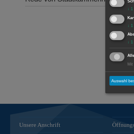
Sch
↓
1
Kar
↓
1
Abs
↓
1
All
Mit
Auswahl bes
Unsere Anschrift
Öffnungs