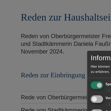
r
e
i
n
Reden zur Haushaltse
n
g
e
n
Reden von Oberbürgermeister Fred
und Stadtkämmerin Daniela Faußn
November 2024.
Inform
Hier können 
zu erfahren,
Reden zur Einbringung des Haus
Spe
↓
1
Rede von Oberbürgermeister Frede
Vor
↓
1
Rede von Stadtkämmerin Daniela