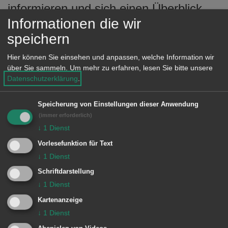
informieren und sich einen Überblick
Informationen die wir
über die vielfältige Aalener
speichern
Schullandschaft verschaffen.
Hier können Sie einsehen und anpassen, welche Information wir
Die Termine der
über Sie sammeln.
Um mehr zu erfahren, lesen Sie bitte unsere
Informationsveranstaltungen sowie
Datenschutzerklärung
.
Informationen zu den einzelnen
Speicherung von Einstellungen dieser Anwendung
Schulen in Aalen sind unter folgendem
(immer erforderlich)
Link
↓
1
Dienst
zusammengefasst:
www.bit.ly/weiterfue
Vorlesefunktion für Text
hrende-schulen
↓
1
Dienst
Schriftdarstellung
Eine Broschüre, in der sich die
↓
1
Dienst
weiterführenden Schulen in Aalen
Kartenanzeige
vorstellen, steht außerdem auf dieser
↓
1
Dienst