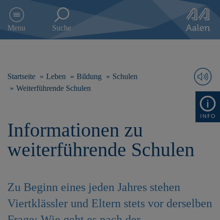
D
i
Menu
Suche
r
e
k
t
z
Startseite
Leben
Bildung
Schulen
u
Weiterführende Schulen
m
I
n
Informationen zu
h
a
weiterführende Schulen
l
t
s
p
Zu Beginn eines jeden Jahres stehen
r
i
Viertklässler und Eltern stets vor derselben
n
g
Frage: Wie geht es nach der