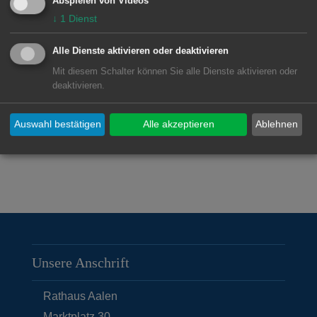
Seite zum Download zur Verfügung.
Abspielen von Videos
↓
1
Dienst
Alle Dienste aktivieren oder deaktivieren
Downloads
Mit diesem Schalter können Sie alle Dienste aktivieren oder
deaktivieren.
Broschüre Weiterführende
Auswahl bestätigen
Alle akzeptieren
Ablehnen
Schulen in Aalen
(pdf, 6.0 MB)
Unsere Anschrift
Rathaus Aalen
Marktplatz 30